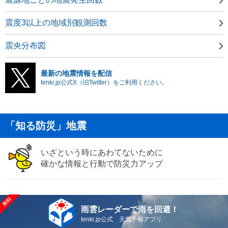
震度3以上の地域別観測回数
震央分布図
最新の地震情報を配信
tenki.jp公式X（旧Twitter）をご利用ください。
「知る防災」地震
いざという時にあわてないために
確かな情報と行動で防災力アップ
雨雲レーダーで雨を回避！
tenki.jp公式 天気予報アプリ