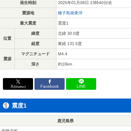
発生時刻
2025年01月08日 23時40分頃
震源地
種子島南東沖
最大震度
震度1
緯度
北緯 30.0度
位置
経度
東経 131.5度
マグニチュード
M4.4
震源
深さ
約10km
X
Facebook
LINE
(旧twitter)
震度1
鹿児島県
南種子町