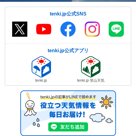
tenki.jp公式SNS
tenki.jp公式アプリ
tenki.jp
tenki.jp 登山天気