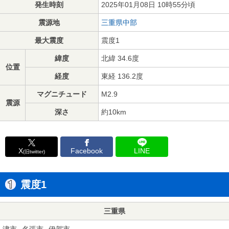
発生時刻
2025年01月08日 10時55分頃
震源地
三重県中部
最大震度
震度1
緯度
北緯 34.6度
位置
経度
東経 136.2度
マグニチュード
M2.9
震源
深さ
約10km
X
Facebook
LINE
(旧twitter)
震度1
三重県
津市
名張市
伊賀市