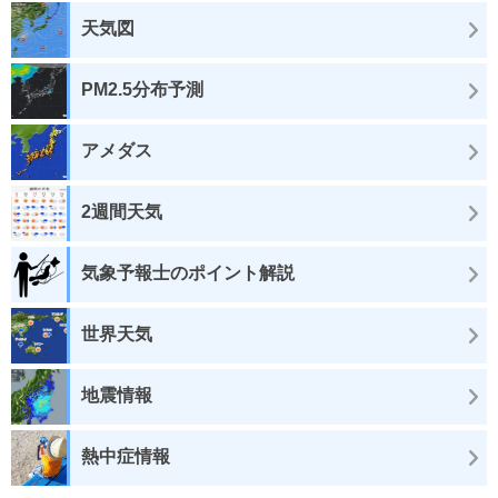
天気図
PM2.5分布予測
アメダス
2週間天気
気象予報士のポイント解説
世界天気
地震情報
熱中症情報