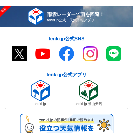
雨雲レーダーで雨を回避！
tenki.jp公式 天気予報アプリ
tenki.jp公式SNS
tenki.jp公式アプリ
tenki.jp
tenki.jp 登山天気