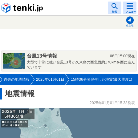
tenki.jp
検索
メニュー
現在地
台風13号情報
08日15:00現在
大型で非常に強い台風13号が久米島の西北西約170kmを西に進ん
でいます
過去の地震情報
2025年01月01日
15時36分頃発生した地震(最大震度1)
地震情報
2025年01月01日15:38発表