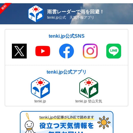
雨雲レーダーで雨を回避！
tenki.jp公式 天気予報アプリ
tenki.jp公式SNS
tenki.jp公式アプリ
tenki.jp
tenki.jp 登山天気