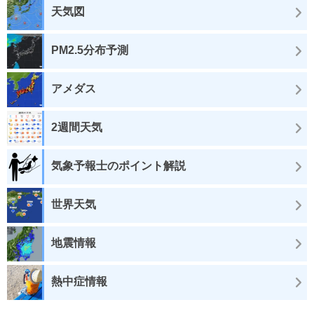
天気図
PM2.5分布予測
アメダス
2週間天気
気象予報士のポイント解説
世界天気
地震情報
熱中症情報