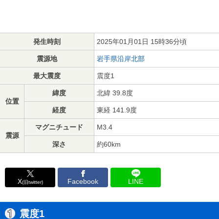
発生時刻
2025年01月01日 15時36分頃
震源地
岩手県沿岸北部
最大震度
震度1
緯度
北緯 39.8度
位置
経度
東経 141.9度
マグニチュード
M3.4
震源
深さ
約60km
X
Facebook
LINE
(旧twitter)
震度1