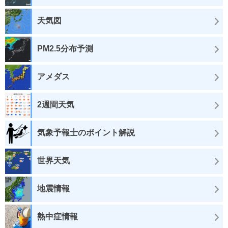
天気図
PM2.5分布予測
アメダス
2週間天気
気象予報士のポイント解説
世界天気
地震情報
熱中症情報