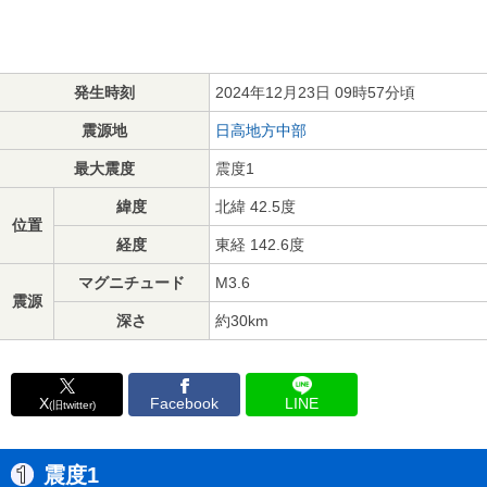
発生時刻
2024年12月23日 09時57分頃
震源地
日高地方中部
最大震度
震度1
緯度
北緯 42.5度
位置
経度
東経 142.6度
マグニチュード
M3.6
震源
深さ
約30km
X
Facebook
LINE
(旧twitter)
震度1