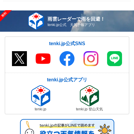
雨雲レーダーで雨を回避！
tenki.jp公式 天気予報アプリ
tenki.jp公式SNS
tenki.jp公式アプリ
tenki.jp
tenki.jp 登山天気