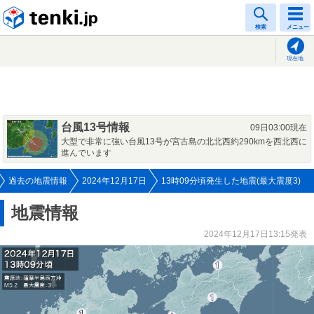
tenki.jp
検索
メニュー
現在地
台風13号情報
09日03:00現在
大型で非常に強い台風13号が宮古島の北北西約290kmを西北西に
進んでいます
過去の地震情報
2024年12月17日
13時09分頃発生した地震(最大震度3)
地震情報
2024年12月17日13:15発表