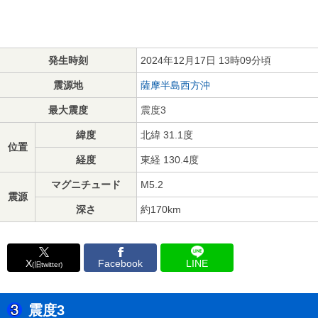
発生時刻
2024年12月17日 13時09分頃
震源地
薩摩半島西方沖
最大震度
震度3
緯度
北緯 31.1度
位置
経度
東経 130.4度
マグニチュード
M5.2
震源
深さ
約170km
X
Facebook
LINE
(旧twitter)
震度3