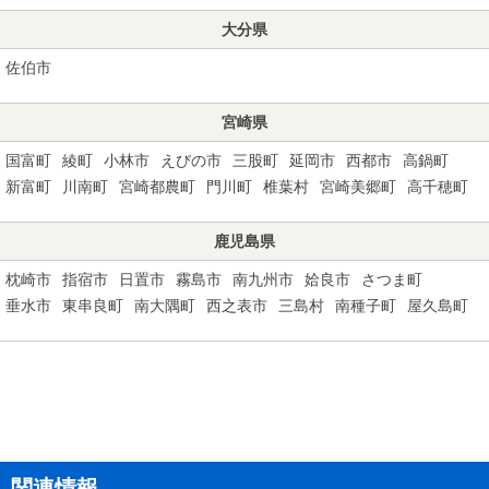
大分県
佐伯市
宮崎県
国富町
綾町
小林市
えびの市
三股町
延岡市
西都市
高鍋町
新富町
川南町
宮崎都農町
門川町
椎葉村
宮崎美郷町
高千穂町
鹿児島県
枕崎市
指宿市
日置市
霧島市
南九州市
姶良市
さつま町
垂水市
東串良町
南大隅町
西之表市
三島村
南種子町
屋久島町
関連情報