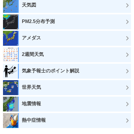
天気図
PM2.5分布予測
アメダス
2週間天気
気象予報士のポイント解説
世界天気
地震情報
熱中症情報