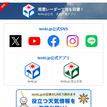
雨雲レーダーで雨を回避！
tenki.jp公式 天気予報アプリ
tenki.jp公式SNS
tenki.jp公式アプリ
tenki.jp
tenki.jp 登山天気