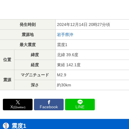
発生時刻
2024年12月14日 20時27分頃
震源地
岩手県沖
最大震度
震度1
緯度
北緯 39.6度
位置
経度
東経 142.1度
マグニチュード
M2.9
震源
深さ
約30km
X
Facebook
LINE
(旧twitter)
震度1