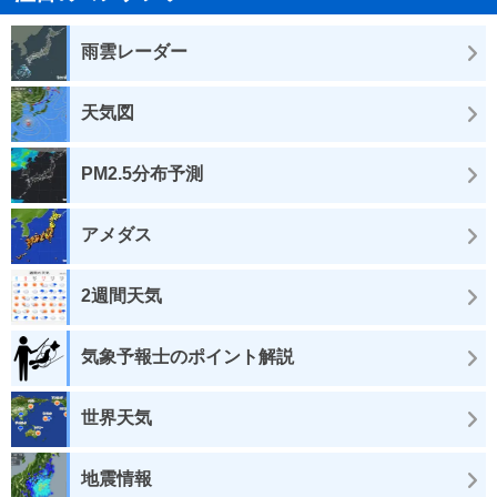
雨雲レーダー
天気図
PM2.5分布予測
アメダス
2週間天気
気象予報士のポイント解説
世界天気
地震情報