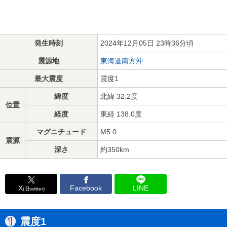
発生時刻
2024年12月05日 23時36分頃
震源地
東海道南方沖
最大震度
震度1
緯度
北緯 32.2度
位置
経度
東経 138.0度
マグニチュード
M5.0
震源
深さ
約350km
X
Facebook
LINE
(旧twitter)
震度1