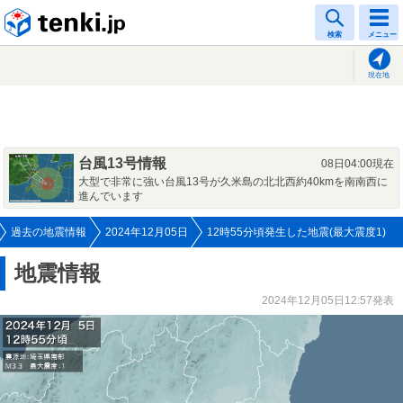
tenki.jp
検索
メニュー
現在地
台風13号情報
08日04:00現在
大型で非常に強い台風13号が久米島の北北西約40kmを南南西に
進んでいます
過去の地震情報
2024年12月05日
12時55分頃発生した地震(最大震度1)
地震情報
2024年12月05日12:57発表