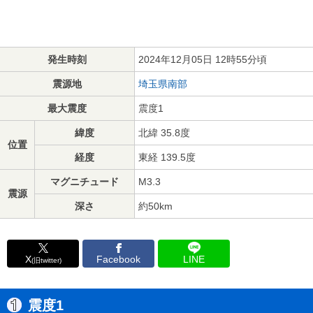
発生時刻
2024年12月05日 12時55分頃
震源地
埼玉県南部
最大震度
震度1
緯度
北緯 35.8度
位置
経度
東経 139.5度
マグニチュード
M3.3
震源
深さ
約50km
X
Facebook
LINE
(旧twitter)
震度1