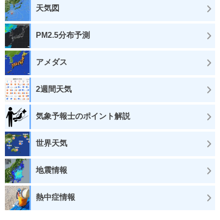
天気図
PM2.5分布予測
アメダス
2週間天気
気象予報士のポイント解説
世界天気
地震情報
熱中症情報