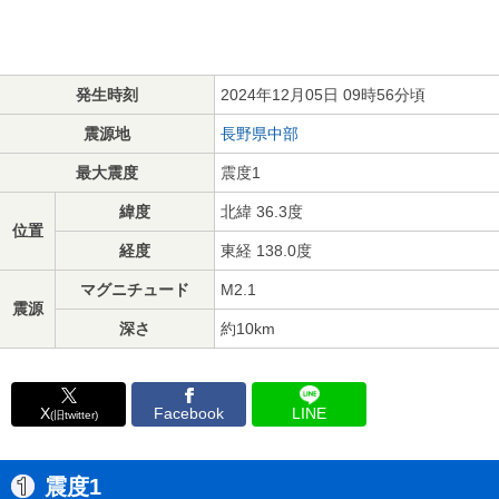
発生時刻
2024年12月05日 09時56分頃
震源地
長野県中部
最大震度
震度1
緯度
北緯 36.3度
位置
経度
東経 138.0度
マグニチュード
M2.1
震源
深さ
約10km
X
Facebook
LINE
(旧twitter)
震度1