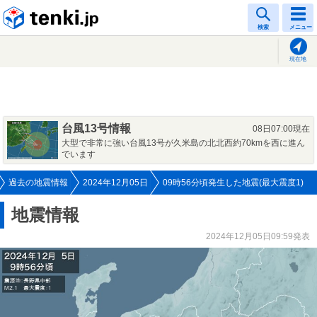
tenki.jp
検索
メニュー
現在地
台風13号情報
08日07:00現在
大型で非常に強い台風13号が久米島の北北西約70kmを西に進ん
でいます
過去の地震情報
2024年12月05日
09時56分頃発生した地震(最大震度1)
地震情報
2024年12月05日09:59発表