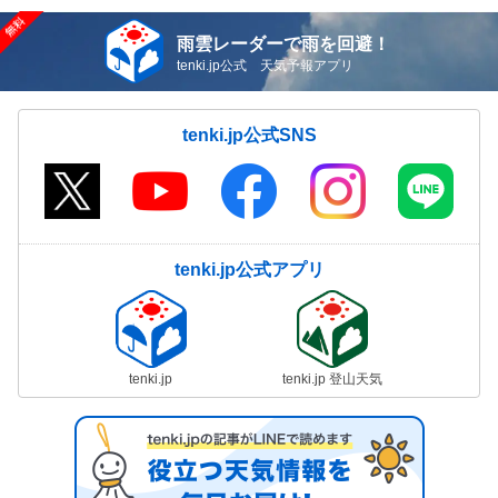
雨雲レーダーで雨を回避！
tenki.jp公式 天気予報アプリ
tenki.jp公式SNS
tenki.jp公式アプリ
tenki.jp
tenki.jp 登山天気