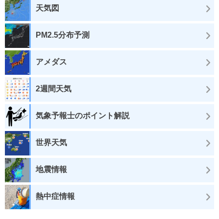
天気図
PM2.5分布予測
アメダス
2週間天気
気象予報士のポイント解説
世界天気
地震情報
熱中症情報