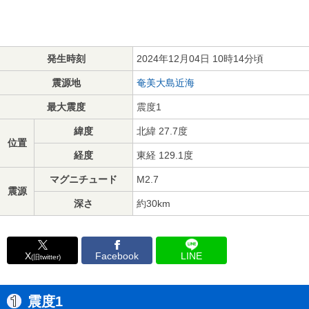
発生時刻
2024年12月04日 10時14分頃
震源地
奄美大島近海
最大震度
震度1
緯度
北緯 27.7度
位置
経度
東経 129.1度
マグニチュード
M2.7
震源
深さ
約30km
X
Facebook
LINE
(旧twitter)
震度1