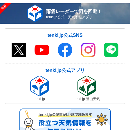
雨雲レーダーで雨を回避！
tenki.jp公式 天気予報アプリ
tenki.jp公式SNS
tenki.jp公式アプリ
tenki.jp
tenki.jp 登山天気