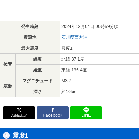
発生時刻
2024年12月04日 00時59分頃
震源地
石川県西方沖
最大震度
震度1
緯度
北緯 37.1度
位置
経度
東経 136.4度
マグニチュード
M3.7
震源
深さ
約10km
X
Facebook
LINE
(旧twitter)
震度1