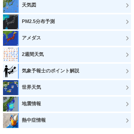
天気図
PM2.5分布予測
アメダス
2週間天気
気象予報士のポイント解説
世界天気
地震情報
熱中症情報