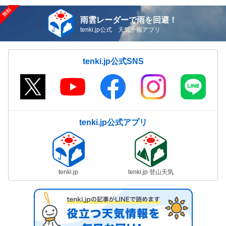
雨雲レーダーで雨を回避！
tenki.jp公式 天気予報アプリ
tenki.jp公式SNS
tenki.jp公式アプリ
tenki.jp
tenki.jp 登山天気