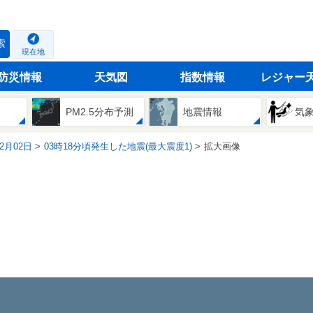
索
現在地
防災情報
天気図
指数情報
レジャー
PM2.5分布予測
地震情報
気
12月02日
03時18分頃発生した地震(最大震度1)
拡大画像