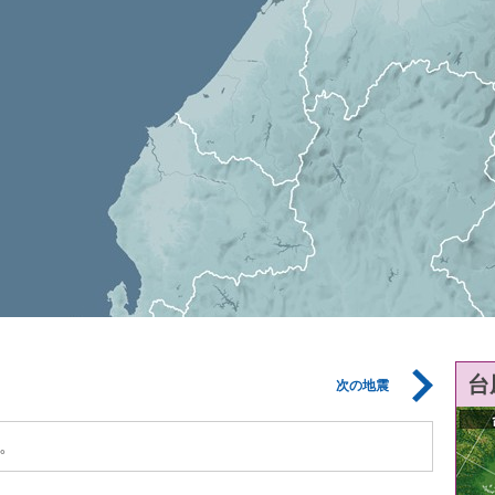
台
次の地震
。