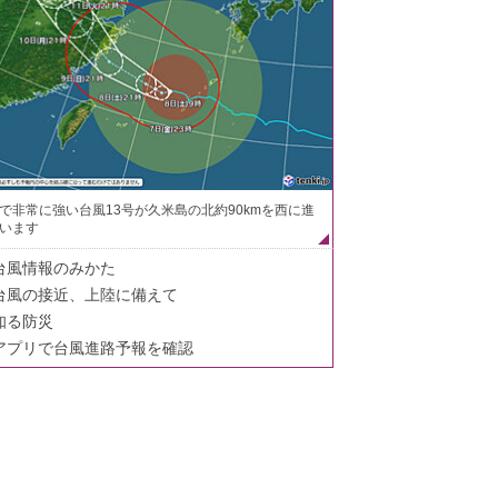
で非常に強い台風13号が久米島の北約90kmを西に進
います
台風情報のみかた
台風の接近、上陸に備えて
知る防災
アプリで台風進路予報を確認