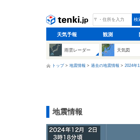
tenki.jp
検
天気予報
観測
雨雲レーダー
天気図
トップ
地震情報
過去の地震情報
2024年
地震情報