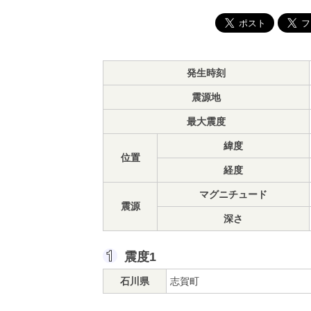
発生時刻
震源地
最大震度
緯度
位置
経度
マグニチュード
震源
深さ
震度1
石川県
志賀町