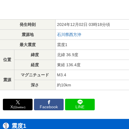
発生時刻
2024年12月02日 03時18分頃
震源地
石川県西方沖
最大震度
震度1
緯度
北緯 36.9度
位置
経度
東経 136.4度
マグニチュード
M3.4
震源
深さ
約10km
X
Facebook
LINE
(旧twitter)
震度1