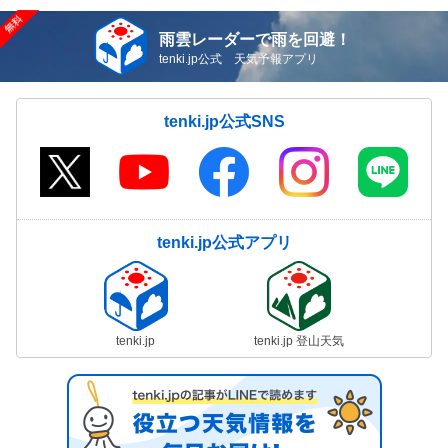
雨雲レーダーで雨を回避！
tenki.jp公式 天気予報アプリ
tenki.jp公式SNS
tenki.jp公式アプリ
tenki.jp
tenki.jp 登山天気