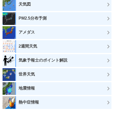
天気図
PM2.5分布予測
アメダス
2週間天気
気象予報士のポイント解説
世界天気
地震情報
熱中症情報