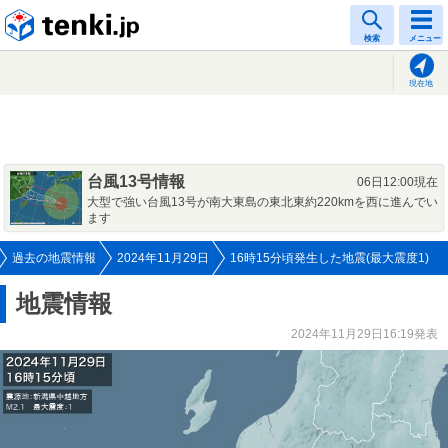
tenki.jp
検索
メニュー
現在地
台風13号情報
06日12:00現在
大型で強い台風13号が南大東島の東北東約220kmを西に進んでい
ます
過去の地震情報
2024年11月29日
16時15分頃発生した地震(最大震度1)
地震情報
2024年11月29日16:19発表