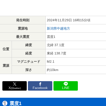
発生時刻
2024年11月29日 16時15分頃
震源地
新潟県中越地方
最大震度
震度1
緯度
北緯 37.1度
位置
経度
東経 138.7度
マグニチュード
M2.1
震源
深さ
約10km
X
Facebook
LINE
(旧twitter)
震度1