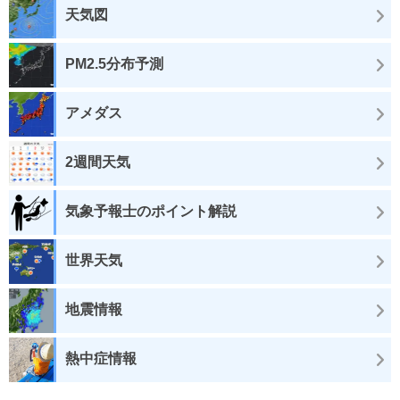
天気図
PM2.5分布予測
アメダス
2週間天気
気象予報士のポイント解説
世界天気
地震情報
熱中症情報