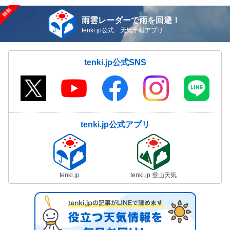
雨雲レーダーで雨を回避！
tenki.jp公式 天気予報アプリ
tenki.jp公式SNS
tenki.jp公式アプリ
tenki.jp
tenki.jp 登山天気