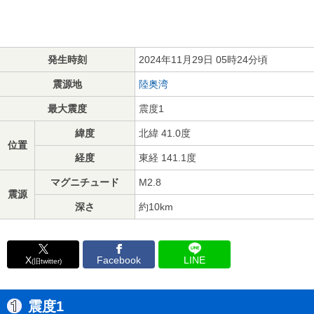
発生時刻
2024年11月29日 05時24分頃
震源地
陸奥湾
最大震度
震度1
緯度
北緯 41.0度
位置
経度
東経 141.1度
マグニチュード
M2.8
震源
深さ
約10km
X
Facebook
LINE
(旧twitter)
震度1