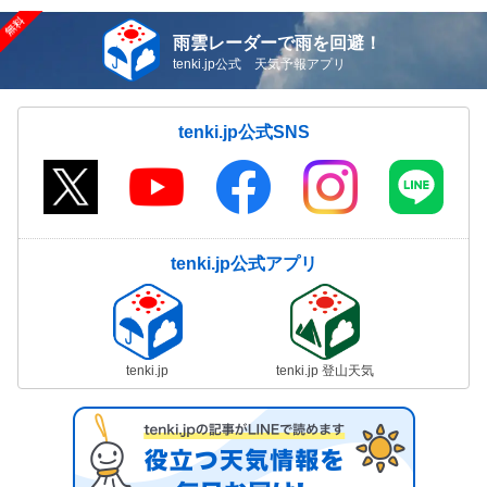
雨雲レーダーで雨を回避！
tenki.jp公式 天気予報アプリ
tenki.jp公式SNS
tenki.jp公式アプリ
tenki.jp
tenki.jp 登山天気