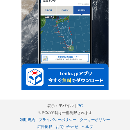
表示：
モバイル
｜
PC
※PCの閲覧は一部制限されます
利用規約
-
プライバシーポリシー
-
クッキーポリシー
広告掲載
-
お問い合わせ
-
ヘルプ