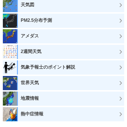
天気図
PM2.5分布予測
アメダス
2週間天気
気象予報士のポイント解説
世界天気
地震情報
熱中症情報