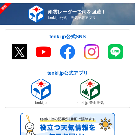
雨雲レーダーで雨を回避！
tenki.jp公式 天気予報アプリ
tenki.jp公式SNS
tenki.jp公式アプリ
tenki.jp
tenki.jp 登山天気