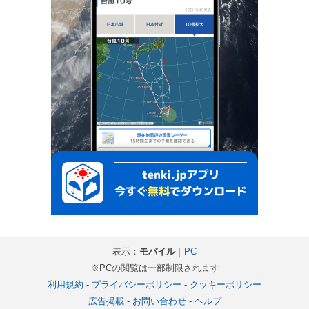
表示：
モバイル
｜
PC
※PCの閲覧は一部制限されます
利用規約
-
プライバシーポリシー
-
クッキーポリシー
広告掲載
-
お問い合わせ
-
ヘルプ