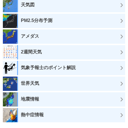
天気図
PM2.5分布予測
アメダス
2週間天気
気象予報士のポイント解説
世界天気
地震情報
熱中症情報