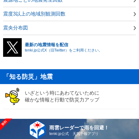
震度3以上の地域別観測回数
震央分布図
最新の地震情報を配信
tenki.jp公式X（旧Twitter）をご利用ください。
「知る防災」地震
いざという時にあわてないために
確かな情報と行動で防災力アップ
雨雲レーダーで雨を回避！
tenki.jp公式 天気予報アプリ