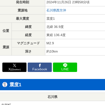
発生時刻
2024年11月26日 23時58分頃
震源地
石川県西方沖
最大震度
震度1
緯度
北緯 36.9度
位置
経度
東経 136.4度
マグニチュード
M2.9
震源
深さ
約10km
X
Facebook
LINE
(旧twitter)
震度1
石川県
志賀町