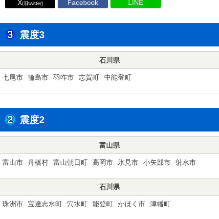
X
Facebook
LINE
(旧twitter)
震度3
石川県
七尾市
輪島市
羽咋市
志賀町
中能登町
震度2
富山県
富山市
舟橋村
富山朝日町
高岡市
氷見市
小矢部市
射水市
石川県
珠洲市
宝達志水町
穴水町
能登町
かほく市
津幡町