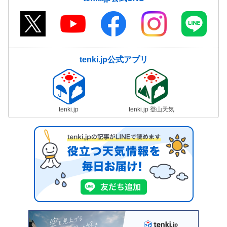
tenki.jp公式アプリ
tenki.jp
tenki.jp 登山天気