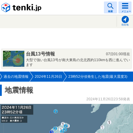
tenki.jp
検索
メニュー
現在地
台風13号情報
07日01:00現在
大型で強い台風13号が南大東島の北北西約110kmを西に進んでい
ます
過去の地震情報
2024年11月26日
23時52分頃発生した地震(最大震度3)
地震情報
2024年11月26日23:58発表