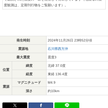
度観測は、定期刊行物をご覧願います）。
発生時刻
2024年11月26日 23時52分頃
震源地
石川県西方沖
最大震度
震度3
緯度
北緯 37.0度
位置
経度
東経 136.4度
マグニチュード
M4.9
震源
深さ
約10km