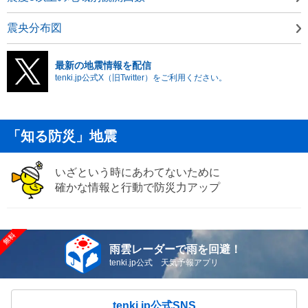
震央分布図
最新の地震情報を配信
tenki.jp公式X（旧Twitter）をご利用ください。
「知る防災」地震
いざという時にあわてないために
確かな情報と行動で防災力アップ
雨雲レーダーで雨を回避！
tenki.jp公式 天気予報アプリ
tenki.jp公式SNS