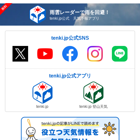
雨雲レーダーで雨を回避！
tenki.jp公式 天気予報アプリ
tenki.jp公式SNS
tenki.jp公式アプリ
tenki.jp
tenki.jp 登山天気