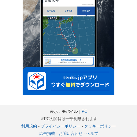
表示：
モバイル
｜
PC
※PCの閲覧は一部制限されます
利用規約
-
プライバシーポリシー
-
クッキーポリシー
広告掲載
-
お問い合わせ
-
ヘルプ