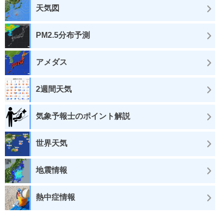
天気図
PM2.5分布予測
アメダス
2週間天気
気象予報士のポイント解説
世界天気
地震情報
熱中症情報