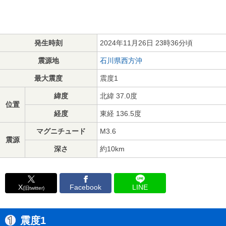
発生時刻
2024年11月26日 23時36分頃
震源地
石川県西方沖
最大震度
震度1
緯度
北緯 37.0度
位置
経度
東経 136.5度
マグニチュード
M3.6
震源
深さ
約10km
X
Facebook
LINE
(旧twitter)
震度1