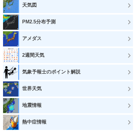
天気図
PM2.5分布予測
アメダス
2週間天気
気象予報士のポイント解説
世界天気
地震情報
熱中症情報