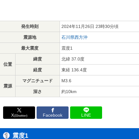
発生時刻
2024年11月26日 23時30分頃
震源地
石川県西方沖
最大震度
震度1
緯度
北緯 37.0度
位置
経度
東経 136.4度
マグニチュード
M3.6
震源
深さ
約10km
X
Facebook
LINE
(旧twitter)
震度1