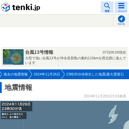
tenki.jp
検索
メニュー
現在地
台風13号情報
07日06:00現在
大型で強い台風13号が沖永良部島の東約110kmを西北西に進んで
います
過去の地震情報
2024年11月26日
23時30分頃発生した地震(最大震度1)
地震情報
2024年11月26日23:33発表