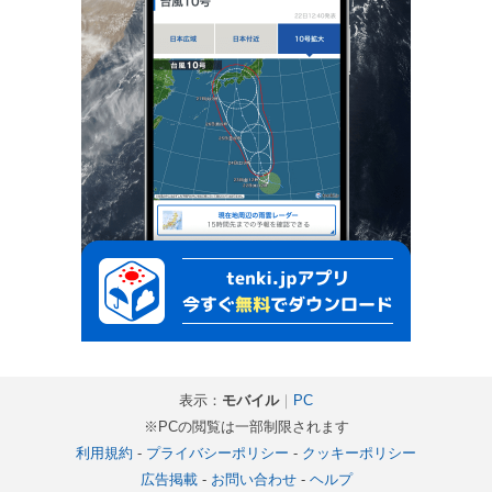
表示：
モバイル
｜
PC
※PCの閲覧は一部制限されます
利用規約
-
プライバシーポリシー
-
クッキーポリシー
広告掲載
-
お問い合わせ
-
ヘルプ