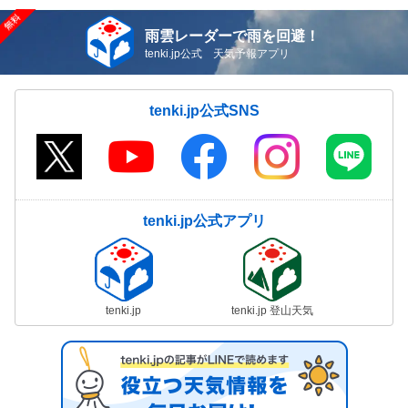
雨雲レーダーで雨を回避！
tenki.jp公式 天気予報アプリ
tenki.jp公式SNS
tenki.jp公式アプリ
tenki.jp
tenki.jp 登山天気