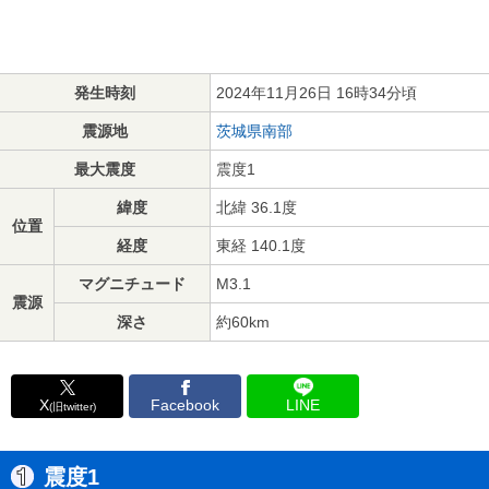
発生時刻
2024年11月26日 16時34分頃
震源地
茨城県南部
最大震度
震度1
緯度
北緯 36.1度
位置
経度
東経 140.1度
マグニチュード
M3.1
震源
深さ
約60km
X
Facebook
LINE
(旧twitter)
震度1