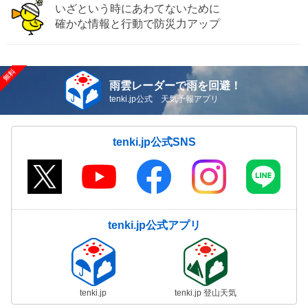
いざという時にあわてないために
確かな情報と行動で防災力アップ
雨雲レーダーで雨を回避！
tenki.jp公式 天気予報アプリ
tenki.jp公式SNS
tenki.jp公式アプリ
tenki.jp
tenki.jp 登山天気