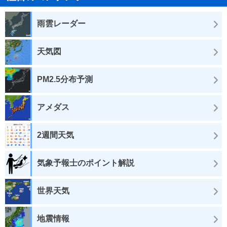
雨雲レーダー
天気図
PM2.5分布予測
アメダス
2週間天気
気象予報士のポイント解説
世界天気
地震情報