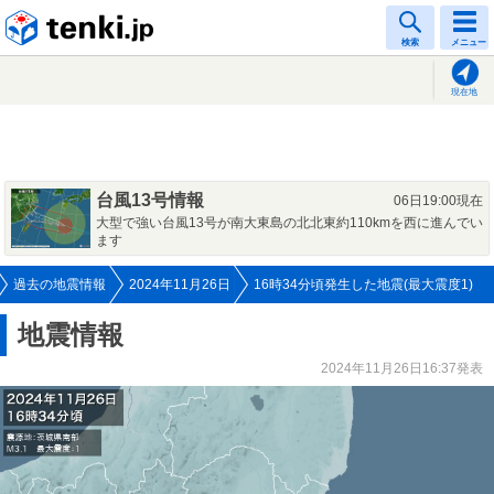
tenki.jp
検索
メニュー
現在地
台風13号情報
06日19:00現在
大型で強い台風13号が南大東島の北北東約110kmを西に進んでい
ます
過去の地震情報
2024年11月26日
16時34分頃発生した地震(最大震度1)
地震情報
2024年11月26日16:37発表