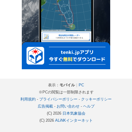
表示：
モバイル
｜
PC
※PCの閲覧は一部制限されます
利用規約
-
プライバシーポリシー
-
クッキーポリシー
広告掲載
-
お問い合わせ
-
ヘルプ
(C) 2026
日本気象協会
(C) 2026
ALiNKインターネット