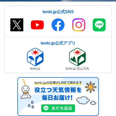
tenki.jp公式SNS
tenki.jp公式アプリ
tenki.jp
tenki.jp 登山天気