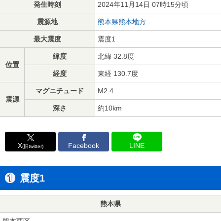
発生時刻
2024年11月14日 07時15分頃
震源地
熊本県熊本地方
最大震度
震度1
緯度
北緯 32.8度
位置
経度
東経 130.7度
マグニチュード
M2.4
震源
深さ
約10km
X
Facebook
LINE
(旧twitter)
震度1
熊本県
熊本西区