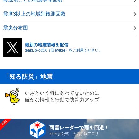
震度3以上の地域別観測回数
震央分布図
最新の地震情報を配信
tenki.jp公式X（旧Twitter）をご利用ください。
「知る防災」地震
いざという時にあわてないために
確かな情報と行動で防災力アップ
雨雲レーダーで雨を回避！
tenki.jp公式 天気予報アプリ