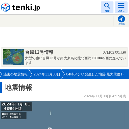
tenki.jp
検索
メニュー
現在地
台風13号情報
07日02:00現在
大型で強い台風13号が南大東島の北北西約120kmを西に進んでい
ます
過去の地震情報
2024年11月08日
04時54分頃発生した地震(最大震度1)
地震情報
2024年11月08日04:57発表