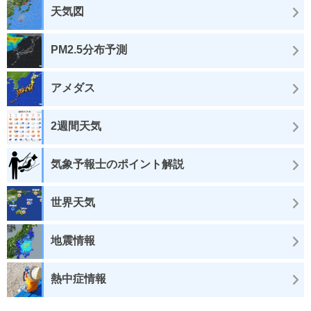
天気図
PM2.5分布予測
アメダス
2週間天気
気象予報士のポイント解説
世界天気
地震情報
熱中症情報