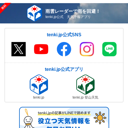
雨雲レーダーで雨を回避！
tenki.jp公式 天気予報アプリ
tenki.jp公式SNS
tenki.jp公式アプリ
tenki.jp
tenki.jp 登山天気