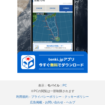
表示：
モバイル
｜
PC
※PCの閲覧は一部制限されます
利用規約
-
プライバシーポリシー
-
クッキーポリシー
広告掲載
-
お問い合わせ
-
ヘルプ