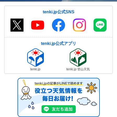
tenki.jp公式SNS
tenki.jp公式アプリ
tenki.jp
tenki.jp 登山天気