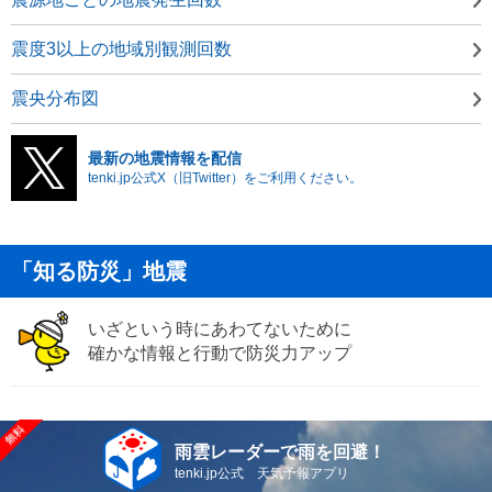
震度3以上の地域別観測回数
震央分布図
最新の地震情報を配信
tenki.jp公式X（旧Twitter）をご利用ください。
「知る防災」地震
いざという時にあわてないために
確かな情報と行動で防災力アップ
雨雲レーダーで雨を回避！
tenki.jp公式 天気予報アプリ