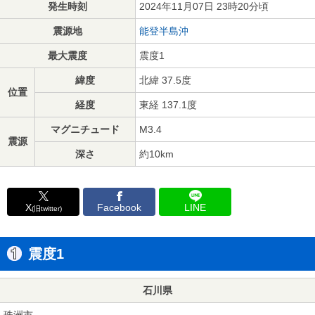
発生時刻
2024年11月07日 23時20分頃
震源地
能登半島沖
最大震度
震度1
緯度
北緯 37.5度
位置
経度
東経 137.1度
マグニチュード
M3.4
震源
深さ
約10km
X
Facebook
LINE
(旧twitter)
震度1
石川県
珠洲市