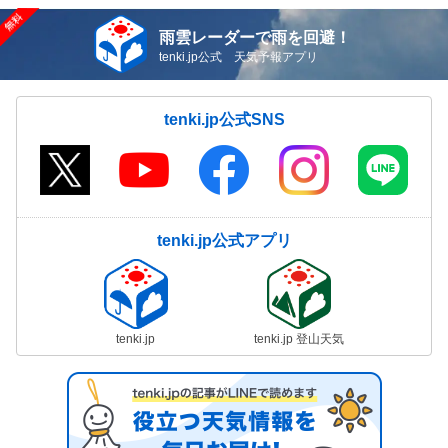
雨雲レーダーで雨を回避！
tenki.jp公式 天気予報アプリ
tenki.jp公式SNS
tenki.jp公式アプリ
tenki.jp
tenki.jp 登山天気