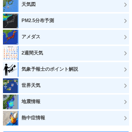
天気図
PM2.5分布予測
アメダス
2週間天気
気象予報士のポイント解説
世界天気
地震情報
熱中症情報