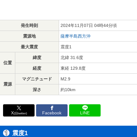
発生時刻
2024年11月07日 04時44分頃
震源地
薩摩半島西方沖
最大震度
震度1
緯度
北緯 31.6度
位置
経度
東経 129.8度
マグニチュード
M2.9
震源
深さ
約10km
X
Facebook
LINE
(旧twitter)
震度1