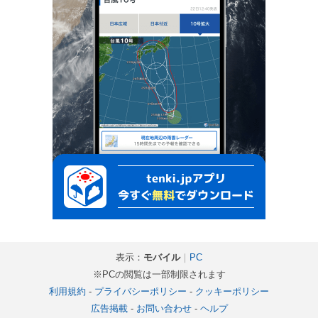
表示：
モバイル
｜
PC
※PCの閲覧は一部制限されます
利用規約
-
プライバシーポリシー
-
クッキーポリシー
広告掲載
-
お問い合わせ
-
ヘルプ