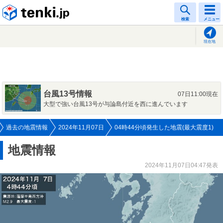
tenki.jp
検索
メニュー
現在地
台風13号情報
07日11:00現在
大型で強い台風13号が与論島付近を西に進んでいます
過去の地震情報
2024年11月07日
04時44分頃発生した地震(最大震度1)
地震情報
2024年11月07日04:47発表