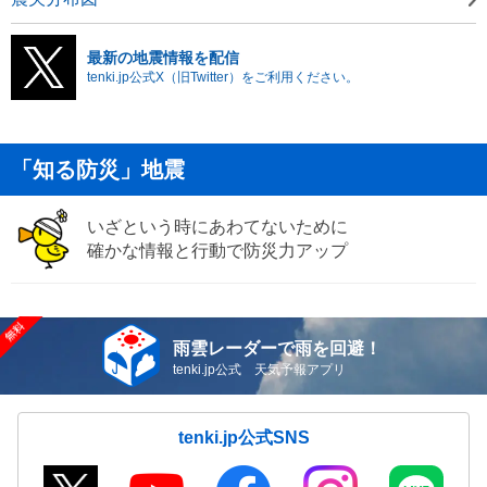
最新の地震情報を配信
tenki.jp公式X（旧Twitter）をご利用ください。
「知る防災」地震
いざという時にあわてないために
確かな情報と行動で防災力アップ
雨雲レーダーで雨を回避！
tenki.jp公式 天気予報アプリ
tenki.jp公式SNS