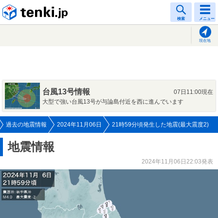
tenki.jp
検索
メニュー
現在地
台風13号情報
07日11:00現在
大型で強い台風13号が与論島付近を西に進んでいます
過去の地震情報
2024年11月06日
21時59分頃発生した地震(最大震度2)
地震情報
2024年11月06日22:03発表