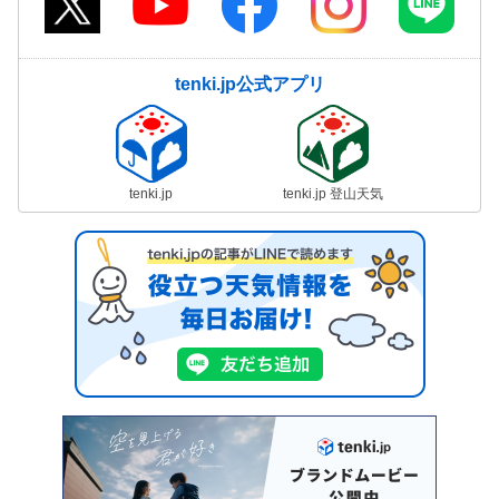
tenki.jp公式アプリ
tenki.jp
tenki.jp 登山天気