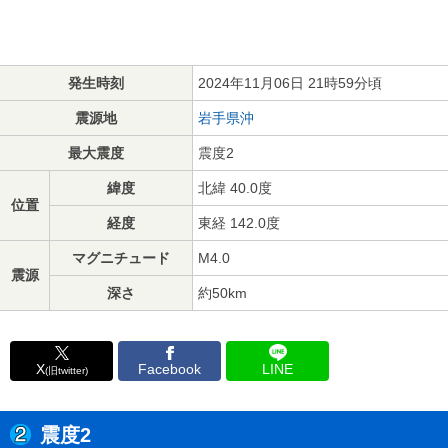
発生時刻
2024年11月06日 21時59分頃
震源地
岩手県沖
最大震度
震度2
緯度
北緯 40.0度
位置
経度
東経 142.0度
マグニチュード
M4.0
震源
深さ
約50km
X
Facebook
LINE
(旧twitter)
震度2