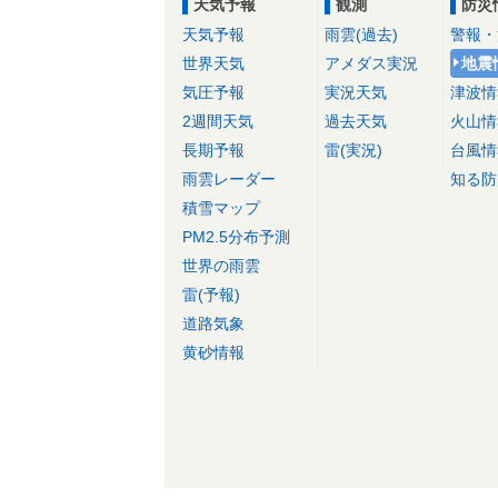
天気予報
観測
防災
天気予報
雨雲(過去)
警報・
世界天気
アメダス実況
地震
気圧予報
実況天気
津波情
2週間天気
過去天気
火山情
長期予報
雷(実況)
台風情
雨雲レーダー
知る防
積雪マップ
PM2.5分布予測
世界の雨雲
雷(予報)
道路気象
黄砂情報