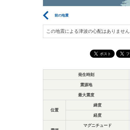
前の地震
この地震による津波の心配はありません
発生時刻
震源地
最大震度
緯度
位置
経度
マグニチュード