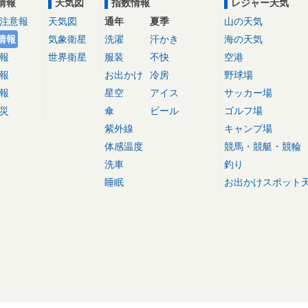
情報
天気図
指数情報
レジャー天気
注意報
天気図
通年
夏季
山の天気
情報
気象衛星
洗濯
汗かき
海の天気
報
世界衛星
服装
不快
空港
報
お出かけ
冷房
野球場
報
星空
アイス
サッカー場
災
傘
ビール
ゴルフ場
紫外線
キャンプ場
体感温度
競馬・競艇・競輪
洗車
釣り
睡眠
お出かけスポット