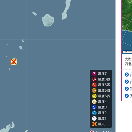
大型
西北