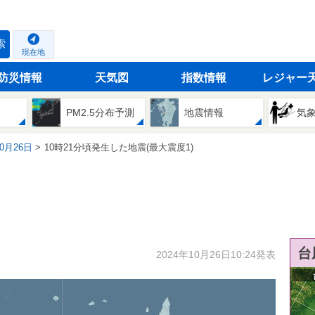
索
現在地
防災情報
天気図
指数情報
レジャー
PM2.5分布予測
地震情報
気
10月26日
10時21分頃発生した地震(最大震度1)
台
2024年10月26日10:24発表