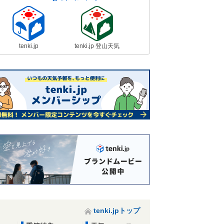
tenki.jp
tenki.jp 登山天気
tenki.jpトップ