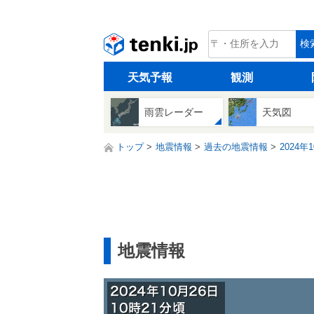
tenki.jp
検
天気予報
観測
雨雲レーダー
天気図
トップ
地震情報
過去の地震情報
2024年
地震情報