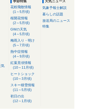
季節特集
天気ニュース
花粉飛散情報
気象予報士解説
(1～5月頃)
暮らしの話題
桜開花情報
放送局のニュース
(2～5月頃)
特集
GWの天気
(4～5月頃)
梅雨入り・明け
(5～7月頃)
熱中症情報
(4～9月頃)
紅葉見頃情報
天気
(10～11月頃)
ヒートショック
(10～3月頃)
スキー積雪情報
(11～5月頃)
初日の出
(12～1月頃)