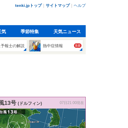
tenki.jpトップ
｜
サイトマップ
｜
ヘルプ
天気
季節特集
天気ニュース
象予報士の解説
熱中症情報
注目
風13号
(ドルフィン)
07日21:00現在