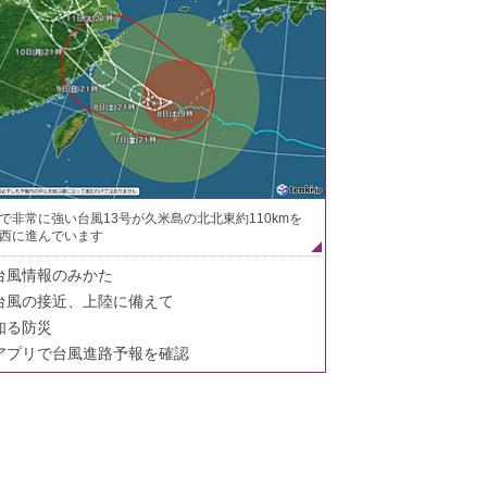
で非常に強い台風13号が久米島の北北東約110kmを
西に進んでいます
台風情報のみかた
台風の接近、上陸に備えて
知る防災
アプリで台風進路予報を確認