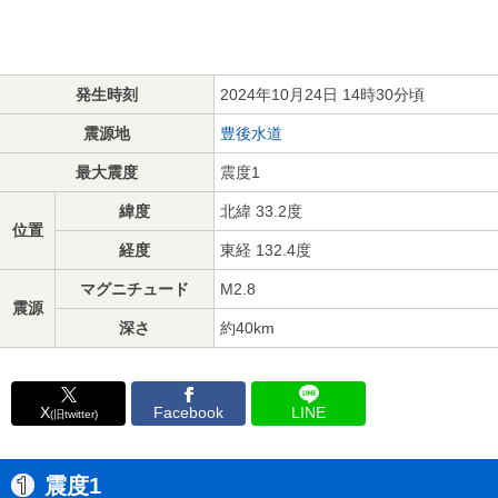
発生時刻
2024年10月24日 14時30分頃
震源地
豊後水道
最大震度
震度1
緯度
北緯 33.2度
位置
経度
東経 132.4度
マグニチュード
M2.8
震源
深さ
約40km
X
Facebook
LINE
(旧twitter)
震度1