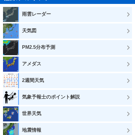
雨雲レーダー
天気図
PM2.5分布予測
アメダス
2週間天気
気象予報士のポイント解説
世界天気
地震情報