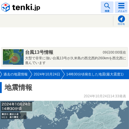
tenki.jp
検索
メニュー
現在地
台風13号情報
09日00:00現在
大型で非常に強い台風13号が久米島の西北西約260kmを西北西に
進んでいます
過去の地震情報
2024年10月24日
14時30分頃発生した地震(最大震度1)
地震情報
2024年10月24日14:33発表