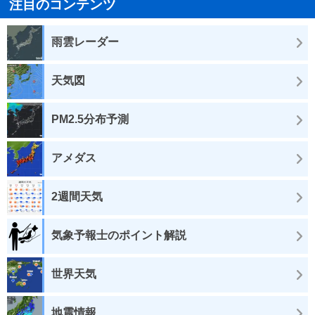
注目のコンテンツ
雨雲レーダー
天気図
PM2.5分布予測
アメダス
2週間天気
気象予報士のポイント解説
世界天気
地震情報