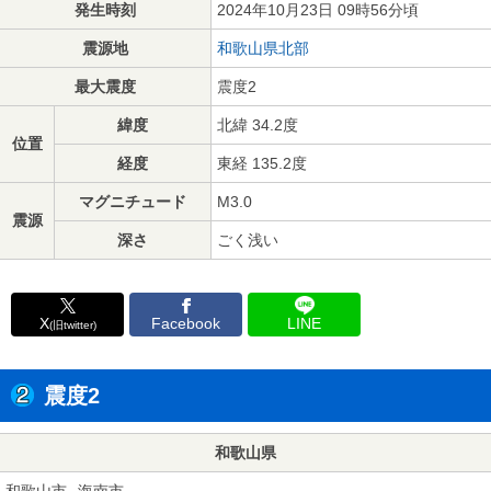
発生時刻
2024年10月23日 09時56分頃
震源地
和歌山県北部
最大震度
震度2
緯度
北緯 34.2度
位置
経度
東経 135.2度
マグニチュード
M3.0
震源
深さ
ごく浅い
X
Facebook
LINE
(旧twitter)
震度2
和歌山県
和歌山市
海南市