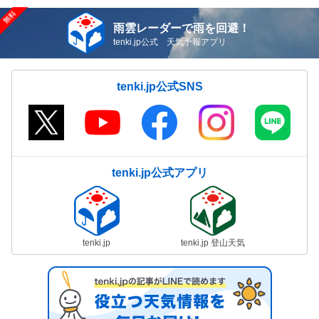
雨雲レーダーで雨を回避！
tenki.jp公式 天気予報アプリ
tenki.jp公式SNS
tenki.jp公式アプリ
tenki.jp
tenki.jp 登山天気