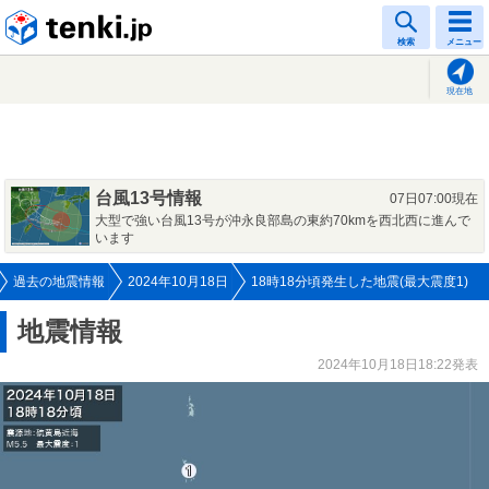
tenki.jp
検索
メニュー
現在地
台風13号情報
07日07:00現在
大型で強い台風13号が沖永良部島の東約70kmを西北西に進んで
います
過去の地震情報
2024年10月18日
18時18分頃発生した地震(最大震度1)
地震情報
2024年10月18日18:22発表