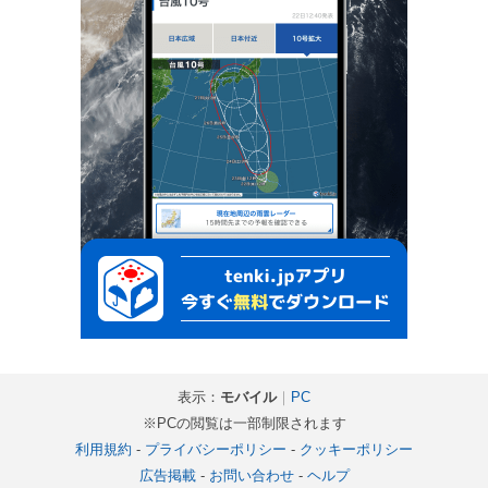
表示：
モバイル
｜
PC
※PCの閲覧は一部制限されます
利用規約
-
プライバシーポリシー
-
クッキーポリシー
広告掲載
-
お問い合わせ
-
ヘルプ