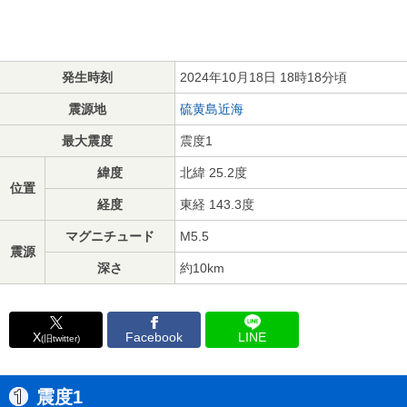
発生時刻
2024年10月18日 18時18分頃
震源地
硫黄島近海
最大震度
震度1
緯度
北緯 25.2度
位置
経度
東経 143.3度
マグニチュード
M5.5
震源
深さ
約10km
X
Facebook
LINE
(旧twitter)
震度1