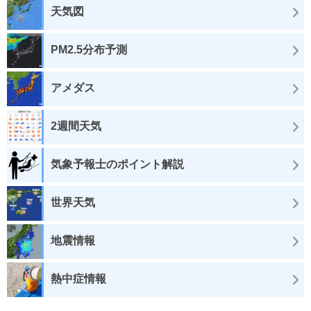
天気図
PM2.5分布予測
アメダス
2週間天気
気象予報士のポイント解説
世界天気
地震情報
熱中症情報