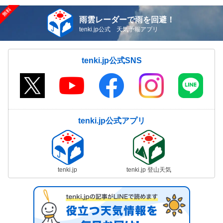
雨雲レーダーで雨を回避！
tenki.jp公式 天気予報アプリ
tenki.jp公式SNS
tenki.jp公式アプリ
tenki.jp
tenki.jp 登山天気