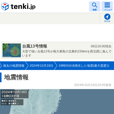
tenki.jp
検索
メニュー
現在地
台風13号情報
06日16:00現在
大型で強い台風13号が南大東島の北東約150kmを西北西に進んで
います
過去の地震情報
2024年10月18日
16時03分頃発生した地震(最大震度1)
地震情報
2024年10月18日16:05発表