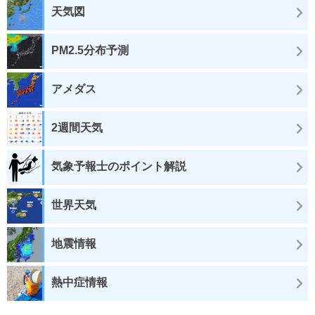
天気図
PM2.5分布予測
アメダス
2週間天気
気象予報士のポイント解説
世界天気
地震情報
熱中症情報