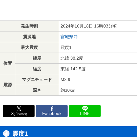
発生時刻
2024年10月18日 16時03分頃
震源地
宮城県沖
最大震度
震度1
緯度
北緯 38.2度
位置
経度
東経 142.5度
マグニチュード
M3.9
震源
深さ
約30km
X
Facebook
LINE
(旧twitter)
震度1