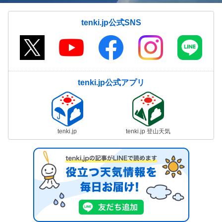
tenki.jp公式SNS
tenki.jp公式アプリ
tenki.jp
tenki.jp 登山天気