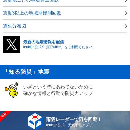
震度3以上の地域別観測回数
震央分布図
最新の地震情報を配信
tenki.jp公式X（旧Twitter）をご利用ください。
「知る防災」地震
いざという時にあわてないために
確かな情報と行動で防災力アップ
雨雲レーダーで雨を回避！
tenki.jp公式 天気予報アプリ