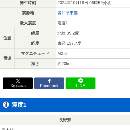
発生時刻
2024年10月16日 06時59分頃
震源地
愛知県東部
最大震度
震度1
緯度
北緯 35.2度
位置
経度
東経 137.7度
マグニチュード
M2.6
震源
深さ
約20km
X
Facebook
LINE
(旧twitter)
震度1
長野県
売木村