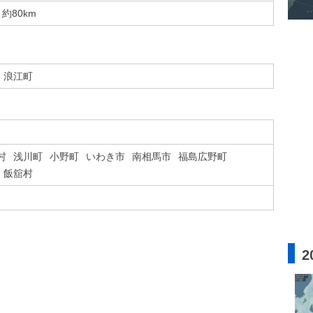
約80km
浪江町
村
浅川町
小野町
いわき市
南相馬市
福島広野町
飯舘村
2