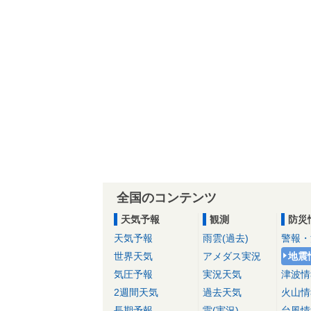
全国のコンテンツ
天気予報
観測
防災
天気予報
雨雲(過去)
警報・
世界天気
アメダス実況
地震
気圧予報
実況天気
津波情
2週間天気
過去天気
火山情
長期予報
雷(実況)
台風情