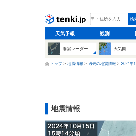
tenki.jp
検
天気予報
観測
雨雲レーダー
天気図
トップ
地震情報
過去の地震情報
2024年
地震情報