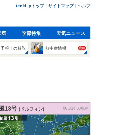
tenki.jpトップ
｜
サイトマップ
｜
ヘルプ
天気
季節特集
天気ニュース
象予報士の解説
熱中症情報
注目
風13号
(ドルフィン)
06日14:00現在