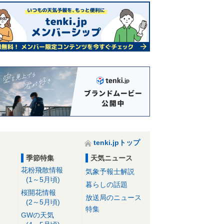
tenki.jpトップ
季節特集
天気ニュース
花粉飛散情報
気象予報士解説
(1～5月頃)
暮らしの話題
桜開花情報
放送局のニュース
(2～5月頃)
特集
GWの天気