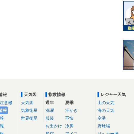
情報
天気図
指数情報
レジャー天気
注意報
天気図
通年
夏季
山の天気
情報
気象衛星
洗濯
汗かき
海の天気
報
世界衛星
服装
不快
空港
報
お出かけ
冷房
野球場
報
星空
アイス
サッカー場