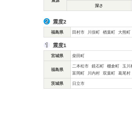
震源
深さ
震度2
福島県
田村市
川俣町
楢葉町
大熊町
震度1
宮城県
柴田町
二本松市
鏡石町
棚倉町
玉川
福島県
富岡町
川内村
双葉町
葛尾村
茨城県
日立市