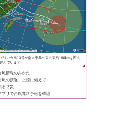
で強い台風13号が南大東島の東北東約190kmを西北
進んでいます
台風情報のみかた
台風の接近、上陸に備えて
知る防災
アプリで台風進路予報を確認