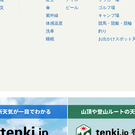
災
傘
ビール
ゴルフ場
紫外線
キャンプ場
体感温度
競馬・競艇・競輪
洗車
釣り
睡眠
お出かけスポット