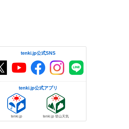
tenki.jp公式SNS
tenki.jp公式アプリ
tenki.jp
tenki.jp 登山天気