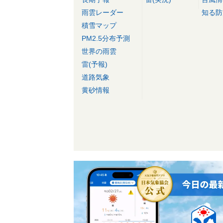
雨雲レーダー
知る防
積雪マップ
PM2.5分布予測
世界の雨雲
雷(予報)
道路気象
黄砂情報