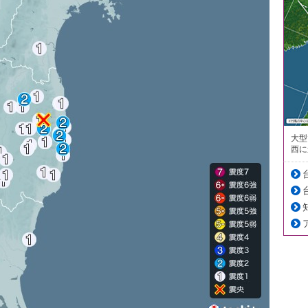
大型
西に