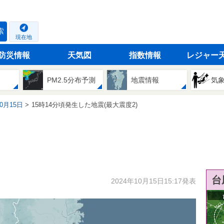
索
現在地
防災情報
天気図
指数情報
レジャー
PM2.5分布予測
地震情報
気
10月15日
15時14分頃発生した地震(最大震度2)
台
2024年10月15日15:17発表