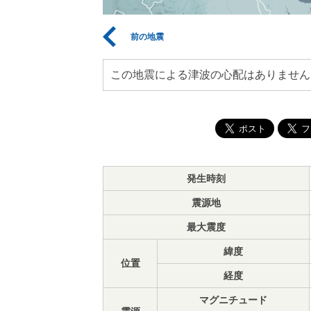
前の地震
この地震による津波の心配はありません
発生時刻
震源地
最大震度
緯度
位置
経度
マグニチュード