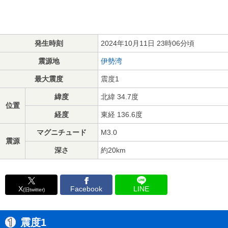
発生時刻
2024年10月11日 23時06分頃
震源地
伊勢湾
最大震度
震度1
緯度
北緯 34.7度
位置
経度
東経 136.6度
マグニチュード
M3.0
震源
深さ
約20km
X
Facebook
LINE
(旧twitter)
震度1