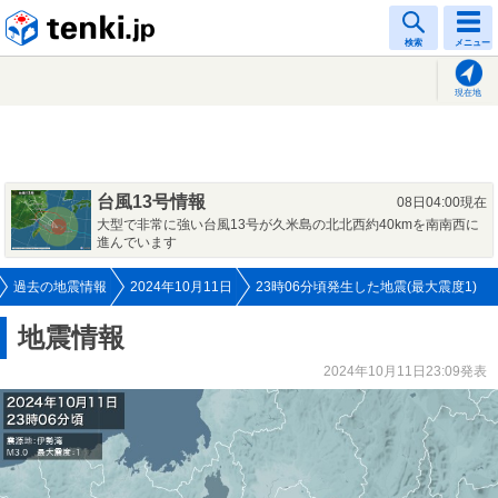
tenki.jp
検索
メニュー
現在地
台風13号情報
08日04:00現在
大型で非常に強い台風13号が久米島の北北西約40kmを南南西に
進んでいます
過去の地震情報
2024年10月11日
23時06分頃発生した地震(最大震度1)
地震情報
2024年10月11日23:09発表