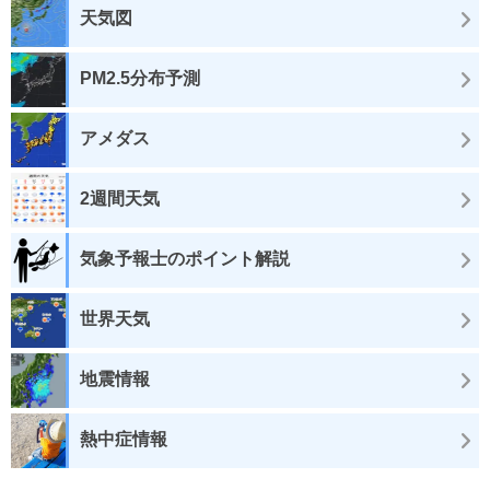
天気図
PM2.5分布予測
アメダス
2週間天気
気象予報士のポイント解説
世界天気
地震情報
熱中症情報