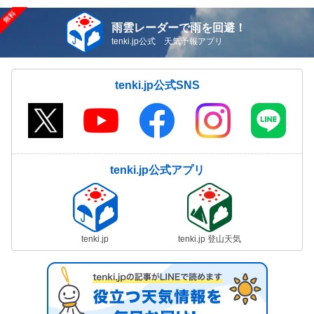
雨雲レーダーで雨を回避！
tenki.jp公式 天気予報アプリ
tenki.jp公式SNS
tenki.jp公式アプリ
tenki.jp
tenki.jp 登山天気