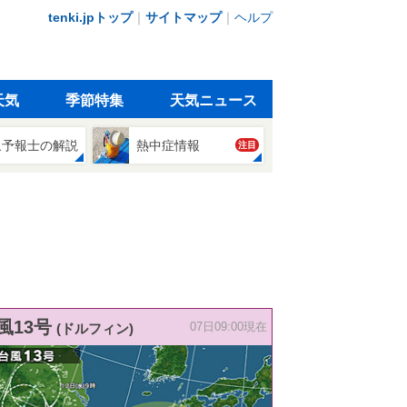
tenki.jpトップ
｜
サイトマップ
｜
ヘルプ
天気
季節特集
天気ニュース
象予報士の解説
熱中症情報
注目
風13号
(ドルフィン)
07日09:00現在