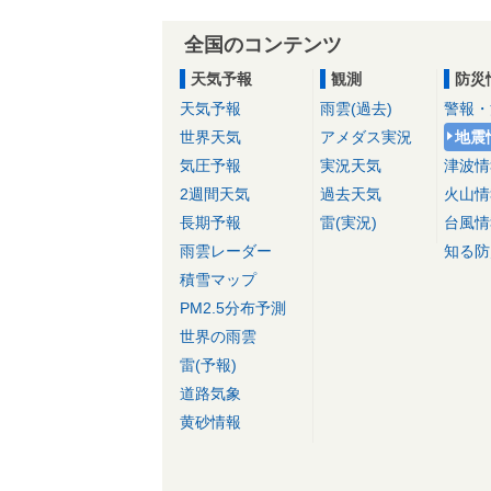
全国のコンテンツ
天気予報
観測
防災
天気予報
雨雲(過去)
警報・
世界天気
アメダス実況
地震
気圧予報
実況天気
津波情
2週間天気
過去天気
火山情
長期予報
雷(実況)
台風情
雨雲レーダー
知る防
積雪マップ
PM2.5分布予測
世界の雨雲
雷(予報)
道路気象
黄砂情報