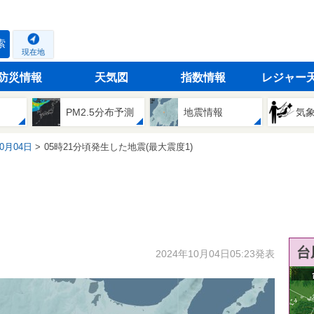
索
現在地
防災情報
天気図
指数情報
レジャー
PM2.5分布予測
地震情報
気
10月04日
05時21分頃発生した地震(最大震度1)
台
2024年10月04日05:23発表