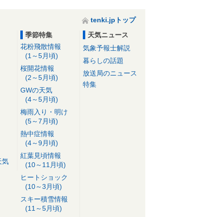
tenki.jpトップ
季節特集
天気ニュース
花粉飛散情報
気象予報士解説
(1～5月頃)
暮らしの話題
桜開花情報
放送局のニュース
(2～5月頃)
特集
GWの天気
(4～5月頃)
梅雨入り・明け
(5～7月頃)
熱中症情報
(4～9月頃)
紅葉見頃情報
天気
(10～11月頃)
ヒートショック
(10～3月頃)
スキー積雪情報
(11～5月頃)