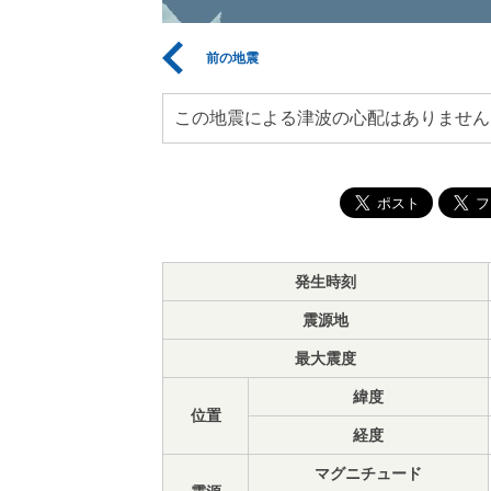
前の地震
この地震による津波の心配はありません
発生時刻
震源地
最大震度
緯度
位置
経度
マグニチュード