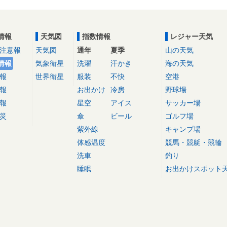
情報
天気図
指数情報
レジャー天気
注意報
天気図
通年
夏季
山の天気
情報
気象衛星
洗濯
汗かき
海の天気
報
世界衛星
服装
不快
空港
報
お出かけ
冷房
野球場
報
星空
アイス
サッカー場
災
傘
ビール
ゴルフ場
紫外線
キャンプ場
体感温度
競馬・競艇・競輪
洗車
釣り
睡眠
お出かけスポット