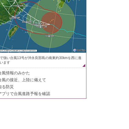
で強い台風13号が沖永良部島の南東約30kmを西に進
います
台風情報のみかた
台風の接近、上陸に備えて
知る防災
アプリで台風進路予報を確認