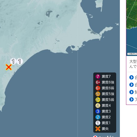
大型
んで