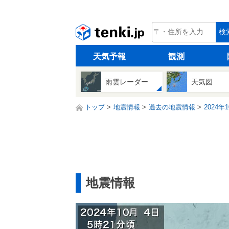
tenki.jp
検
天気予報
観測
雨雲レーダー
天気図
トップ
地震情報
過去の地震情報
2024年
地震情報