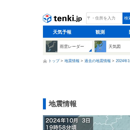
tenki.jp
検
天気予報
観測
雨雲レーダー
天気図
トップ
地震情報
過去の地震情報
2024年
地震情報