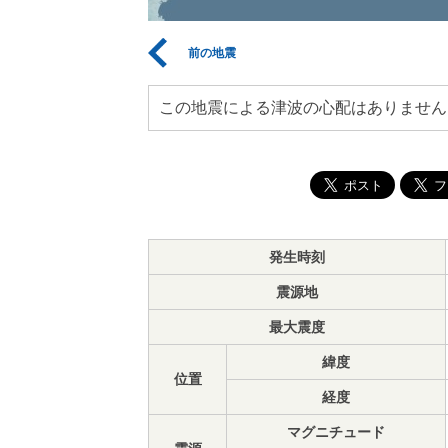
前の地震
この地震による津波の心配はありません
発生時刻
震源地
最大震度
緯度
位置
経度
マグニチュード