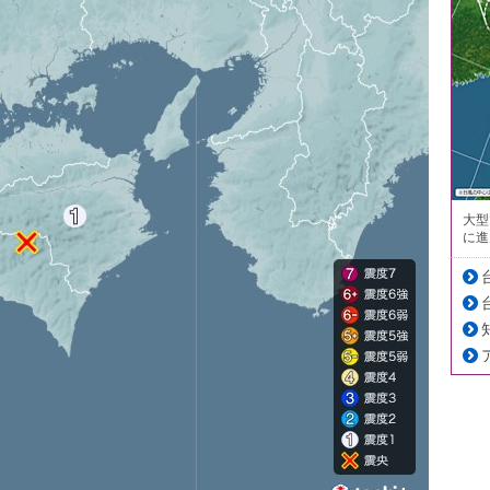
大型
に進