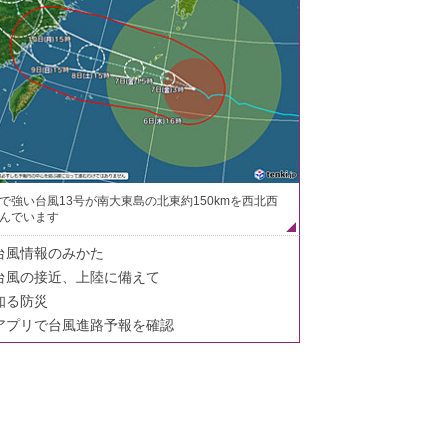
で強い台風13号が南大東島の北東約150kmを西北西
んでいます
台風情報のみかた
台風の接近、上陸に備えて
知る防災
アプリで台風進路予報を確認