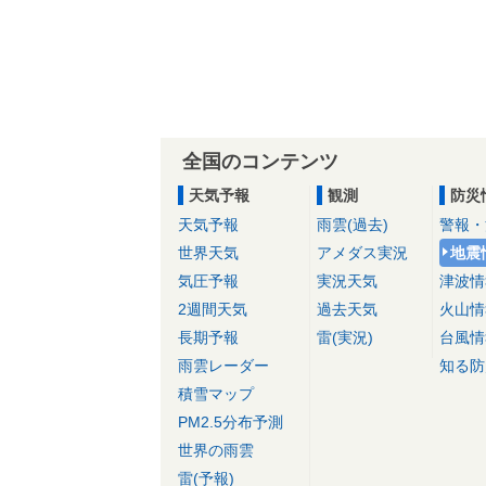
全国のコンテンツ
天気予報
観測
防災
天気予報
雨雲(過去)
警報・
世界天気
アメダス実況
地震
気圧予報
実況天気
津波情
2週間天気
過去天気
火山情
長期予報
雷(実況)
台風情
雨雲レーダー
知る防
積雪マップ
PM2.5分布予測
世界の雨雲
雷(予報)