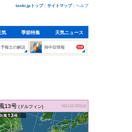
tenki.jpトップ
｜
サイトマップ
｜
ヘルプ
天気
季節特集
天気ニュース
象予報士の解説
熱中症情報
注目
風13号
(ドルフィン)
06日16:00現在