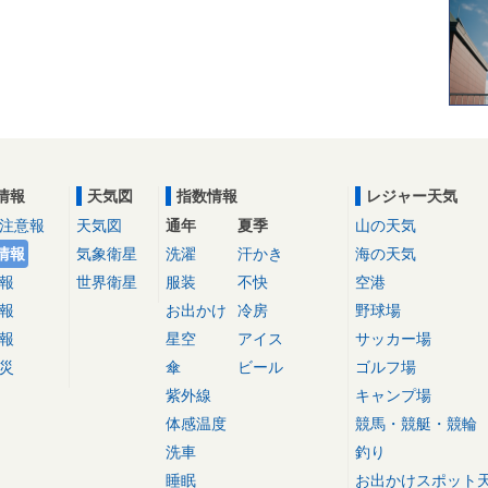
情報
天気図
指数情報
レジャー天気
注意報
天気図
通年
夏季
山の天気
情報
気象衛星
洗濯
汗かき
海の天気
報
世界衛星
服装
不快
空港
報
お出かけ
冷房
野球場
報
星空
アイス
サッカー場
災
傘
ビール
ゴルフ場
紫外線
キャンプ場
体感温度
競馬・競艇・競輪
洗車
釣り
睡眠
お出かけスポット