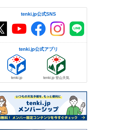
tenki.jp公式SNS
tenki.jp公式アプリ
tenki.jp
tenki.jp 登山天気