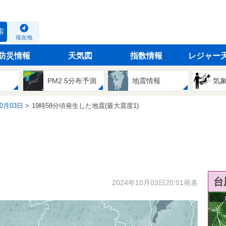
索
現在地
防災情報
天気図
指数情報
レジャー
PM2.5分布予測
地震情報
気
10月03日
19時58分頃発生した地震(最大震度1)
台
2024年10月03日20:01発表