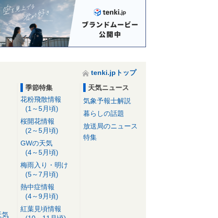
tenki.jpトップ
季節特集
天気ニュース
花粉飛散情報
気象予報士解説
(1～5月頃)
暮らしの話題
桜開花情報
放送局のニュース
(2～5月頃)
特集
GWの天気
(4～5月頃)
梅雨入り・明け
(5～7月頃)
熱中症情報
(4～9月頃)
紅葉見頃情報
天気
(10～11月頃)