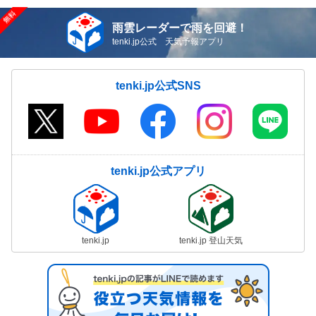
雨雲レーダーで雨を回避！
tenki.jp公式 天気予報アプリ
tenki.jp公式SNS
tenki.jp公式アプリ
tenki.jp
tenki.jp 登山天気