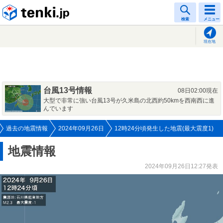
tenki.jp
検索
メニュー
現在地
台風13号情報
08日02:00現在
大型で非常に強い台風13号が久米島の北西約50kmを西南西に進
んでいます
過去の地震情報
2024年09月26日
12時24分頃発生した地震(最大震度1)
地震情報
2024年09月26日12:27発表