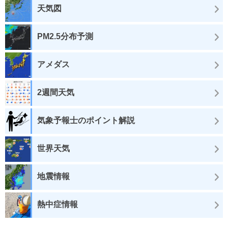
天気図
PM2.5分布予測
アメダス
2週間天気
気象予報士のポイント解説
世界天気
地震情報
熱中症情報