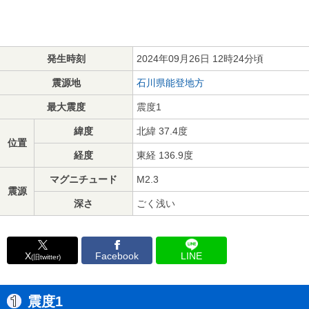
発生時刻
2024年09月26日 12時24分頃
震源地
石川県能登地方
最大震度
震度1
緯度
北緯 37.4度
位置
経度
東経 136.9度
マグニチュード
M2.3
震源
深さ
ごく浅い
X
Facebook
LINE
(旧twitter)
震度1