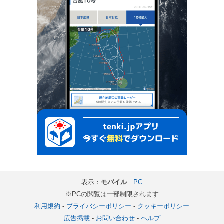
表示：
モバイル
｜
PC
※PCの閲覧は一部制限されます
利用規約
-
プライバシーポリシー
-
クッキーポリシー
広告掲載
-
お問い合わせ
-
ヘルプ