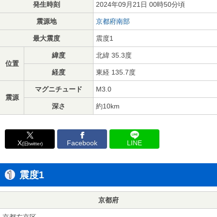
発生時刻
2024年09月21日 00時50分頃
震源地
京都府南部
最大震度
震度1
緯度
北緯 35.3度
位置
経度
東経 135.7度
マグニチュード
M3.0
震源
深さ
約10km
X
Facebook
LINE
(旧twitter)
震度1
京都府
京都左京区