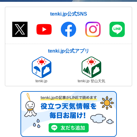
tenki.jp公式SNS
tenki.jp公式アプリ
tenki.jp
tenki.jp 登山天気