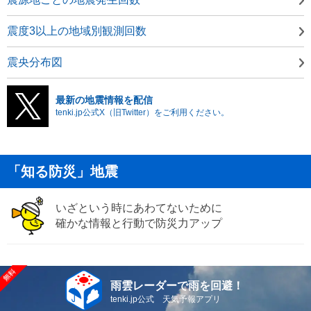
震度3以上の地域別観測回数
震央分布図
最新の地震情報を配信
tenki.jp公式X（旧Twitter）をご利用ください。
「知る防災」地震
いざという時にあわてないために
確かな情報と行動で防災力アップ
雨雲レーダーで雨を回避！
tenki.jp公式 天気予報アプリ