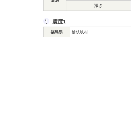
震源
深さ
震度1
福島県
檜枝岐村