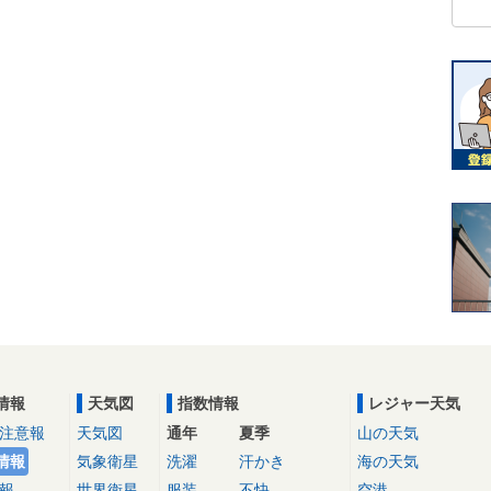
情報
天気図
指数情報
レジャー天気
注意報
天気図
通年
夏季
山の天気
情報
気象衛星
洗濯
汗かき
海の天気
報
世界衛星
服装
不快
空港