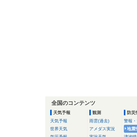
全国のコンテンツ
天気予報
観測
防災
天気予報
雨雲(過去)
警報・
世界天気
アメダス実況
地震
気圧予報
実況天気
津波情