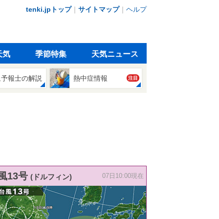
tenki.jpトップ
｜
サイトマップ
｜
ヘルプ
天気
季節特集
天気ニュース
象予報士の解説
熱中症情報
注目
風13号
(ドルフィン)
07日10:00現在