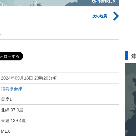
次の地震
。
2024年09月18日 23時20分頃
福島県会津
震度1
北緯 37.0度
東経 139.4度
M1.8