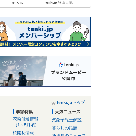
tenki.jp
tenki.jp 登山天気
tenki.jpトップ
季節特集
天気ニュース
花粉飛散情報
気象予報士解説
(1～5月頃)
暮らしの話題
桜開花情報
放送局のニュース