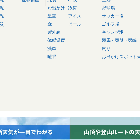
報
お出かけ
冷房
野球場
報
星空
アイス
サッカー場
災
傘
ビール
ゴルフ場
紫外線
キャンプ場
体感温度
競馬・競艇・競輪
洗車
釣り
睡眠
お出かけスポット