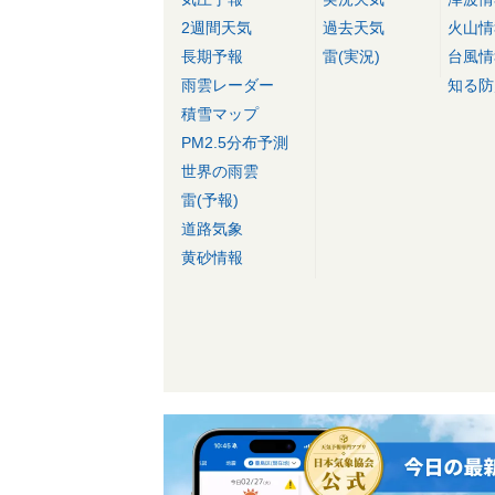
2週間天気
過去天気
火山情
長期予報
雷(実況)
台風情
雨雲レーダー
知る防
積雪マップ
PM2.5分布予測
世界の雨雲
雷(予報)
道路気象
黄砂情報