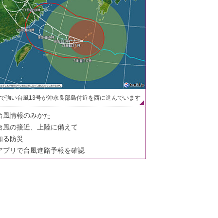
で強い台風13号が沖永良部島付近を西に進んでいます
台風情報のみかた
台風の接近、上陸に備えて
知る防災
アプリで台風進路予報を確認