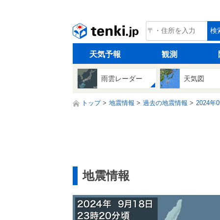
tenki.jp
検
天気予報
観測
雨雲レーダー
天気図
トップ
地震情報
過去の地震情報
2024年
地震情報