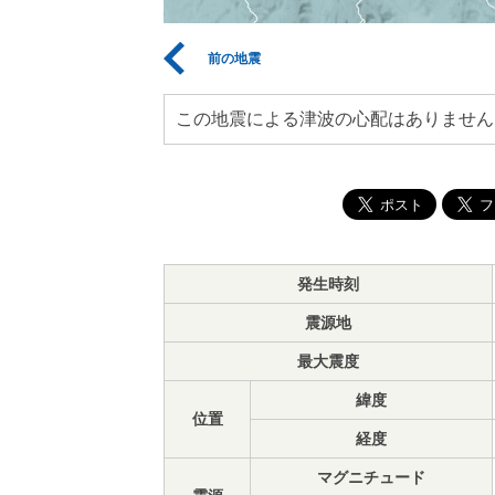
前の地震
この地震による津波の心配はありません
発生時刻
震源地
最大震度
緯度
位置
経度
マグニチュード