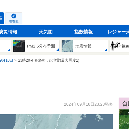
索
現在地
防災情報
天気図
指数情報
レジャー
PM2.5分布予測
地震情報
気
09月18日
23時20分頃発生した地震(最大震度1)
台
2024年09月18日23:23発表