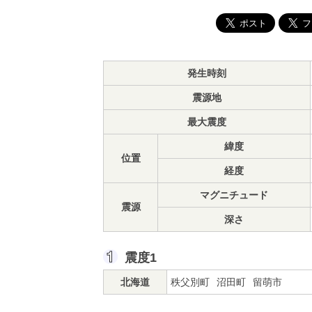
発生時刻
震源地
最大震度
緯度
位置
経度
マグニチュード
震源
深さ
震度1
北海道
秩父別町
沼田町
留萌市