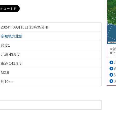
2024年09月18日 13時35分頃
空知地方北部
震度1
大型
西に
北緯 43.8度
東経 141.9度
M2.6
約10km