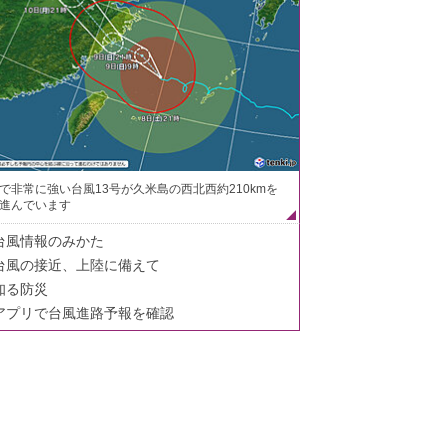
で非常に強い台風13号が久米島の西北西約210kmを
進んでいます
台風情報のみかた
台風の接近、上陸に備えて
知る防災
アプリで台風進路予報を確認