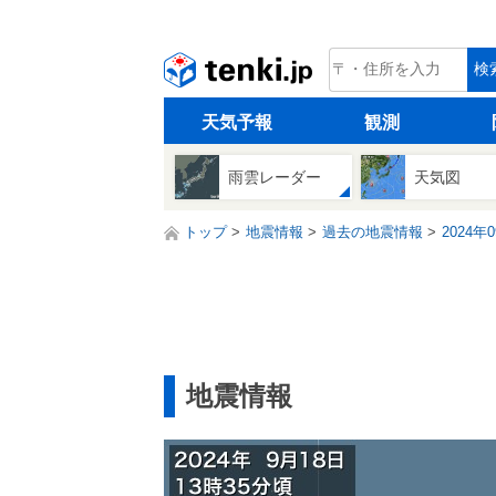
tenki.jp
検
天気予報
観測
雨雲レーダー
天気図
トップ
地震情報
過去の地震情報
2024年
地震情報