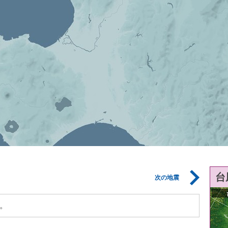
台
次の地震
。