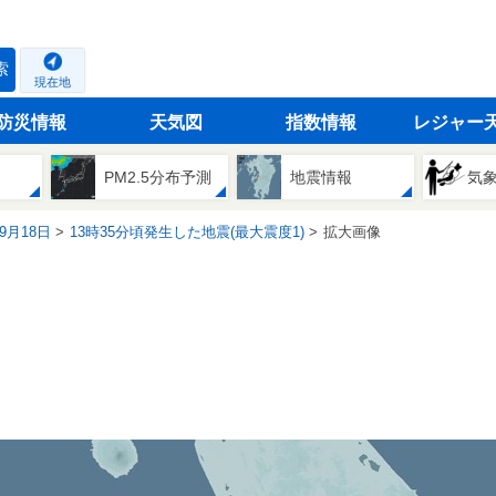
索
現在地
防災情報
天気図
指数情報
レジャー
PM2.5分布予測
地震情報
気
09月18日
13時35分頃発生した地震(最大震度1)
拡大画像