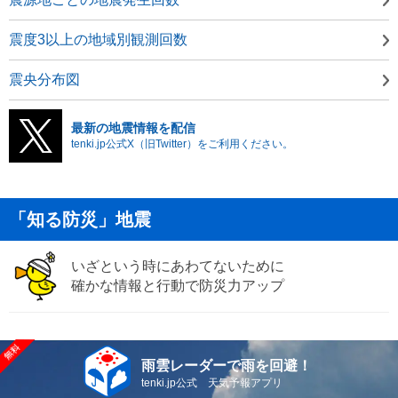
震度3以上の地域別観測回数
震央分布図
最新の地震情報を配信
tenki.jp公式X（旧Twitter）をご利用ください。
「知る防災」地震
いざという時にあわてないために
確かな情報と行動で防災力アップ
雨雲レーダーで雨を回避！
tenki.jp公式 天気予報アプリ