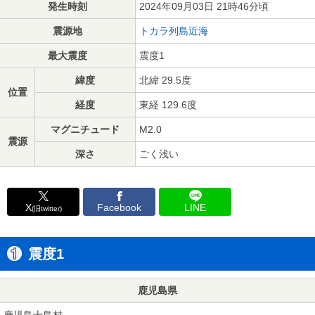
発生時刻
2024年09月03日 21時46分頃
震源地
トカラ列島近海
最大震度
震度1
緯度
北緯 29.5度
位置
経度
東経 129.6度
マグニチュード
M2.0
震源
深さ
ごく浅い
X
Facebook
LINE
(旧twitter)
震度1
鹿児島県
鹿児島十島村