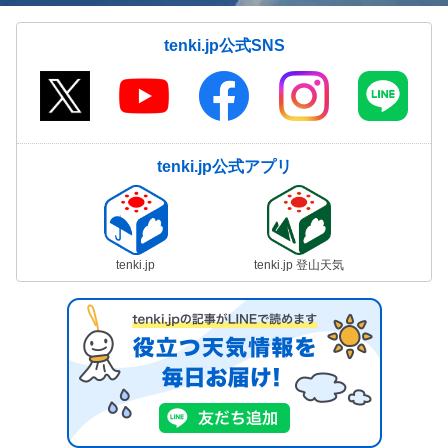
tenki.jp公式SNS
tenki.jp公式アプリ
tenki.jp
tenki.jp 登山天気