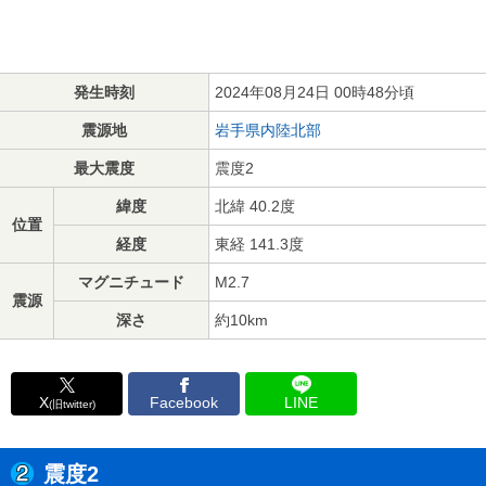
発生時刻
2024年08月24日 00時48分頃
震源地
岩手県内陸北部
最大震度
震度2
緯度
北緯 40.2度
位置
経度
東経 141.3度
マグニチュード
M2.7
震源
深さ
約10km
X
Facebook
LINE
(旧twitter)
震度2