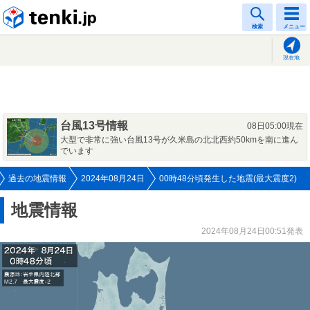
tenki.jp
検索
メニュー
現在地
台風13号情報
08日05:00現在
大型で非常に強い台風13号が久米島の北北西約50kmを南に進ん
でいます
過去の地震情報
2024年08月24日
00時48分頃発生した地震(最大震度2)
地震情報
2024年08月24日00:51発表