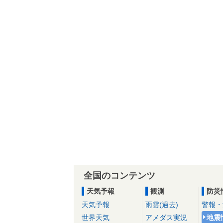
全国のコンテンツ
天気予報
観測
防災
天気予報
雨雲(過去)
警報・
世界天気
アメダス実況
地震