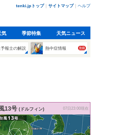
tenki.jpトップ
｜
サイトマップ
｜
ヘルプ
天気
季節特集
天気ニュース
象予報士の解説
熱中症情報
注目
風13号
(ドルフィン)
07日23:00現在