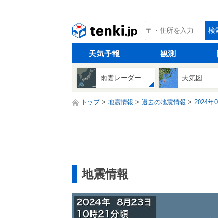
tenki.jp
検
天気予報
観測
雨雲レーダー
天気図
トップ
地震情報
過去の地震情報
2024年
地震情報