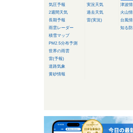
気圧予報
実況天気
津波情
2週間天気
過去天気
火山情
長期予報
雷(実況)
台風情
雨雲レーダー
知る防
積雪マップ
PM2.5分布予測
世界の雨雲
雷(予報)
道路気象
黄砂情報