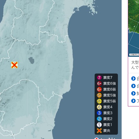
大型
んで