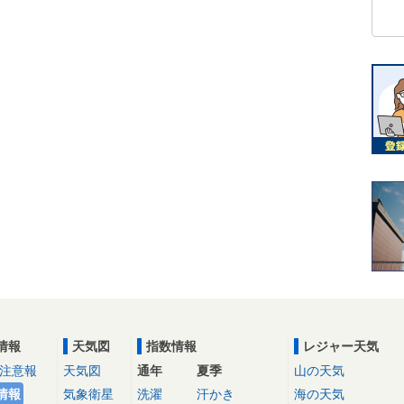
情報
天気図
指数情報
レジャー天気
注意報
天気図
通年
夏季
山の天気
情報
気象衛星
洗濯
汗かき
海の天気