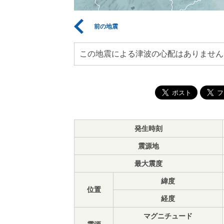
前の地震
この地震による津波の心配はありません
発生時刻
震源地
最大震度
緯度
位置
経度
マグニチュード