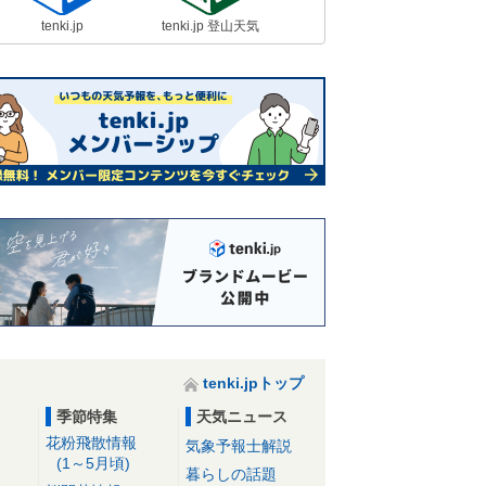
tenki.jp
tenki.jp 登山天気
tenki.jpトップ
季節特集
天気ニュース
花粉飛散情報
気象予報士解説
(1～5月頃)
暮らしの話題