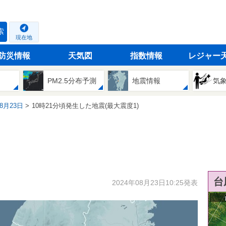
索
現在地
防災情報
天気図
指数情報
レジャー
PM2.5分布予測
地震情報
気
08月23日
10時21分頃発生した地震(最大震度1)
台
2024年08月23日10:25発表