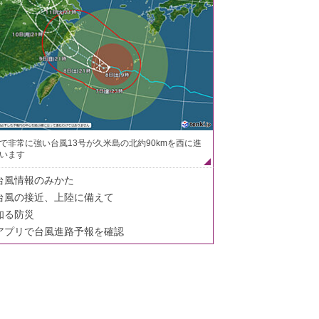
で非常に強い台風13号が久米島の北約90kmを西に進
います
台風情報のみかた
台風の接近、上陸に備えて
知る防災
アプリで台風進路予報を確認