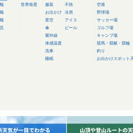
報
世界衛星
服装
不快
空港
報
お出かけ
冷房
野球場
報
星空
アイス
サッカー場
災
傘
ビール
ゴルフ場
紫外線
キャンプ場
体感温度
競馬・競艇・競輪
洗車
釣り
睡眠
お出かけスポット