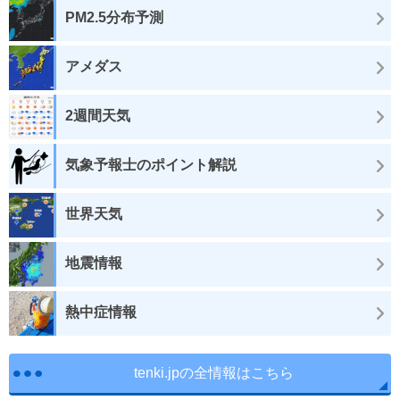
PM2.5分布予測
アメダス
2週間天気
気象予報士のポイント解説
世界天気
地震情報
熱中症情報
tenki.jpの全情報はこちら