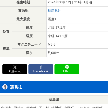
発生時刻
2024年08月12日 21時51分頃
震源地
福島県沖
最大震度
震度1
緯度
北緯 37.1度
位置
経度
東経 141.1度
マグニチュード
M3.5
震源
深さ
約60km
X
Facebook
LINE
(旧twitter)
震度1
福島県
白河市
田村市
棚倉町
玉川村
浅川町
小野町
いわき市
楢葉町