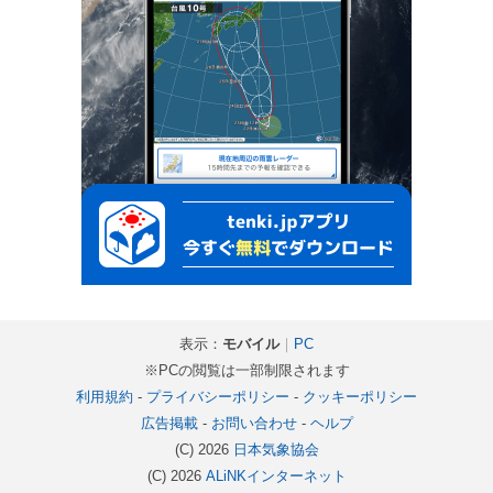
表示：
モバイル
｜
PC
※PCの閲覧は一部制限されます
利用規約
-
プライバシーポリシー
-
クッキーポリシー
広告掲載
-
お問い合わせ
-
ヘルプ
(C) 2026
日本気象協会
(C) 2026
ALiNKインターネット