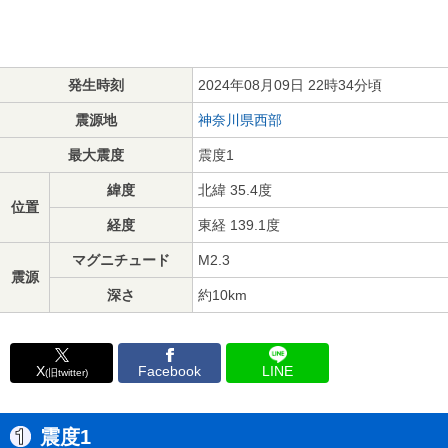
発生時刻
2024年08月09日 22時34分頃
震源地
神奈川県西部
最大震度
震度1
緯度
北緯 35.4度
位置
経度
東経 139.1度
マグニチュード
M2.3
震源
深さ
約10km
X
Facebook
LINE
(旧twitter)
震度1