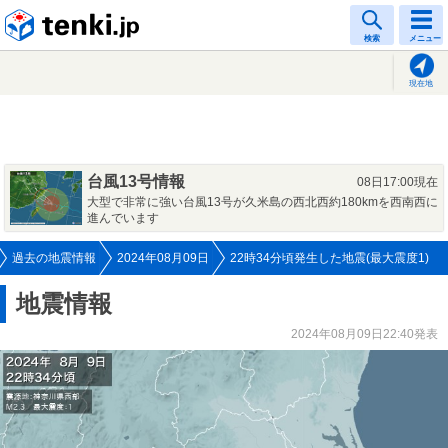
tenki.jp
検索
メニュー
現在地
台風13号情報
08日17:00現在
大型で非常に強い台風13号が久米島の西北西約180kmを西南西に
進んでいます
過去の地震情報
2024年08月09日
22時34分頃発生した地震(最大震度1)
地震情報
2024年08月09日22:40発表