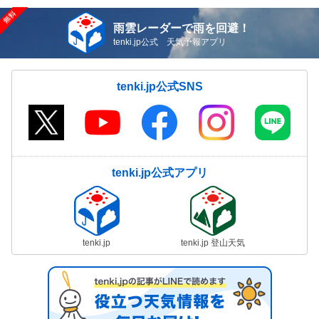
雨雲レーダーで雨を回避！
tenki.jp公式 天気予報アプリ
tenki.jp公式SNS
tenki.jp公式アプリ
tenki.jp
tenki.jp 登山天気