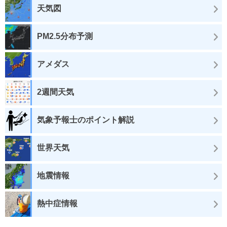
天気図
PM2.5分布予測
アメダス
2週間天気
気象予報士のポイント解説
世界天気
地震情報
熱中症情報