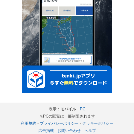
表示：
モバイル
｜
PC
※PCの閲覧は一部制限されます
利用規約
-
プライバシーポリシー
-
クッキーポリシー
広告掲載
-
お問い合わせ
-
ヘルプ