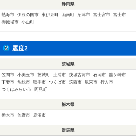
静岡県
熱海市
伊豆の国市
東伊豆町
函南町
沼津市
富士宮市
富士市
御殿場市
小山町
震度2
茨城県
笠間市
小美玉市
茨城町
土浦市
茨城古河市
石岡市
龍ケ崎市
下妻市
常総市
取手市
つくば市
筑西市
坂東市
行方市
つくばみらい市
阿見町
栃木県
栃木市
佐野市
鹿沼市
群馬県