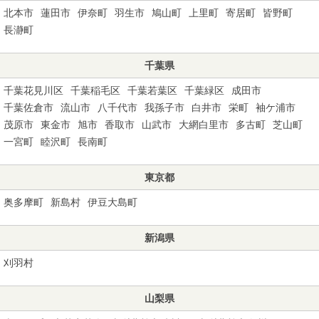
北本市
蓮田市
伊奈町
羽生市
鳩山町
上里町
寄居町
皆野町
長瀞町
千葉県
千葉花見川区
千葉稲毛区
千葉若葉区
千葉緑区
成田市
千葉佐倉市
流山市
八千代市
我孫子市
白井市
栄町
袖ケ浦市
茂原市
東金市
旭市
香取市
山武市
大網白里市
多古町
芝山町
一宮町
睦沢町
長南町
東京都
奥多摩町
新島村
伊豆大島町
新潟県
刈羽村
山梨県