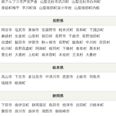
南アルプス市芦安芦倉
山梨北杜市武川町
山梨北杜市白州町
身延町梅平
早川町保
山梨南部町栄小学校
山梨南部町内船
長野県
岡谷市
塩尻市
東御市
安曇野市
軽井沢町
長和町
下諏訪町
麻績村
生坂村
山形村
朝日村
長野市
千曲市
長野池田町
信濃町
飯田市
伊那市
駒ヶ根市
辰野町
飯島町
中川村
宮田村
松川町
長野高森町
阿南町
根羽村
下條村
泰阜村
喬木村
豊丘村
大鹿村
上松町
南木曽町
木祖村
王滝村
大桑村
岐阜県
高山市
下呂市
多治見市
中津川市
恵那市
土岐市
羽島市
瑞穂市
岐南町
静岡県
下田市
南伊豆町
静岡葵区
島田市
焼津市
吉田町
川根本町
磐田市
掛川市
袋井市
湖西市
御前崎市