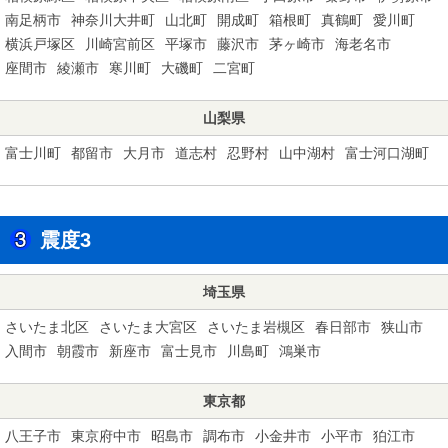
南足柄市
神奈川大井町
山北町
開成町
箱根町
真鶴町
愛川町
横浜戸塚区
川崎宮前区
平塚市
藤沢市
茅ヶ崎市
海老名市
座間市
綾瀬市
寒川町
大磯町
二宮町
山梨県
富士川町
都留市
大月市
道志村
忍野村
山中湖村
富士河口湖町
震度3
埼玉県
さいたま北区
さいたま大宮区
さいたま岩槻区
春日部市
狭山市
入間市
朝霞市
新座市
富士見市
川島町
鴻巣市
東京都
八王子市
東京府中市
昭島市
調布市
小金井市
小平市
狛江市