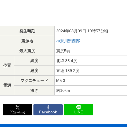
発生時刻
2024年08月09日 19時57分頃
震源地
神奈川県西部
最大震度
震度5弱
緯度
北緯 35.4度
位置
経度
東経 139.2度
マグニチュード
M5.3
震源
深さ
約10km
X
Facebook
LINE
(旧twitter)