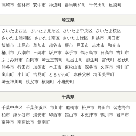
高崎市
館林市
安中市
神流町
群馬明和町
千代田町
邑楽町
埼玉県
さいたま西区
さいたま見沼区
さいたま中央区
さいたま桜区
さいたま浦和区
さいたま南区
さいたま緑区
川越市
川口市
飯能市
上尾市
草加市
越谷市
蕨市
戸田市
志木市
和光市
桶川市
八潮市
三郷市
坂戸市
幸手市
鶴ヶ島市
日高市
吉川市
ふじみ野市
白岡市
埼玉三芳町
毛呂山町
越生町
宮代町
松伏町
熊谷市
行田市
加須市
本庄市
東松山市
深谷市
久喜市
滑川町
嵐山町
小川町
吉見町
ときがわ町
東秩父村
埼玉美里町
埼玉神川町
秩父市
横瀬町
小鹿野町
千葉県
千葉中央区
千葉美浜区
市川市
船橋市
松戸市
野田市
習志野市
柏市
鎌ケ谷市
浦安市
印西市
館山市
木更津市
鴨川市
君津市
富津市
南房総市
鋸南町