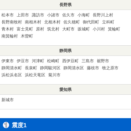
長野県
松本市
上田市
諏訪市
小諸市
佐久市
小海町
長野川上村
長野南牧村
南相木村
北相木村
佐久穂町
御代田町
立科町
青木村
富士見町
原村
筑北村
大町市
坂城町
小川村
箕輪町
南箕輪村
木曽町
静岡県
伊東市
伊豆市
河津町
松崎町
西伊豆町
三島市
裾野市
静岡清水町
長泉町
静岡駿河区
静岡清水区
藤枝市
牧之原市
浜松浜名区
浜松天竜区
菊川市
愛知県
新城市
震度1