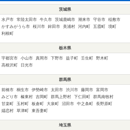
茨城県
水戸市
常陸太田市
牛久市
茨城鹿嶋市
潮来市
守谷市
稲敷市
かすみがうら市
桜川市
鉾田市
美浦村
河内町
五霞町
境町
利根町
栃木県
宇都宮市
小山市
真岡市
下野市
益子町
壬生町
野木町
高根沢町
日光市
群馬県
前橋市
桐生市
伊勢崎市
太田市
渋川市
藤岡市
富岡市
みどり市
榛東村
吉岡町
群馬上野村
下仁田町
群馬南牧村
甘楽町
玉村町
板倉町
大泉町
沼田市
中之条町
長野原町
嬬恋村
草津町
東吾妻町
埼玉県