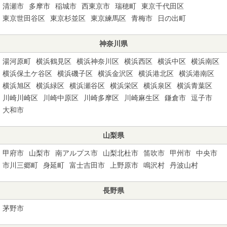
清瀬市
多摩市
稲城市
西東京市
瑞穂町
東京千代田区
東京世田谷区
東京杉並区
東京練馬区
青梅市
日の出町
神奈川県
湯河原町
横浜鶴見区
横浜神奈川区
横浜西区
横浜中区
横浜南区
横浜保土ケ谷区
横浜磯子区
横浜金沢区
横浜港北区
横浜港南区
横浜旭区
横浜緑区
横浜瀬谷区
横浜栄区
横浜泉区
横浜青葉区
川崎川崎区
川崎中原区
川崎多摩区
川崎麻生区
鎌倉市
逗子市
大和市
山梨県
甲府市
山梨市
南アルプス市
山梨北杜市
笛吹市
甲州市
中央市
市川三郷町
身延町
富士吉田市
上野原市
鳴沢村
丹波山村
長野県
茅野市