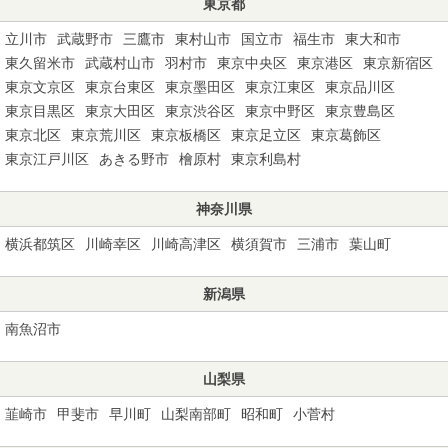
東京都
立川市
武蔵野市
三鷹市
東村山市
国立市
福生市
東大和市
東久留米市
武蔵村山市
羽村市
東京中央区
東京港区
東京新宿区
東京文京区
東京台東区
東京墨田区
東京江東区
東京品川区
東京目黒区
東京大田区
東京渋谷区
東京中野区
東京豊島区
東京北区
東京荒川区
東京板橋区
東京足立区
東京葛飾区
東京江戸川区
あきる野市
檜原村
東京利島村
神奈川県
横浜都筑区
川崎幸区
川崎高津区
横須賀市
三浦市
葉山町
新潟県
南魚沼市
山梨県
韮崎市
甲斐市
早川町
山梨南部町
昭和町
小菅村