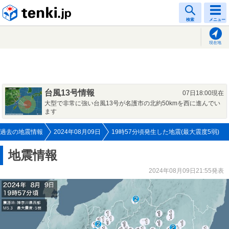
tenki.jp
検索
メニュー
現在地
台風13号情報
07日18:00現在
大型で非常に強い台風13号が名護市の北約50kmを西に進んでい
ます
過去の地震情報
2024年08月09日
19時57分頃発生した地震(最大震度5弱)
地震情報
2024年08月09日21:55発表