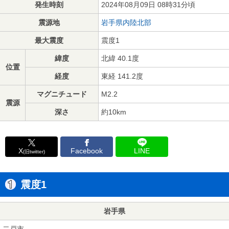
発生時刻
2024年08月09日 08時31分頃
震源地
岩手県内陸北部
最大震度
震度1
緯度
北緯 40.1度
位置
経度
東経 141.2度
マグニチュード
M2.2
震源
深さ
約10km
X
Facebook
LINE
(旧twitter)
震度1
岩手県
二戸市