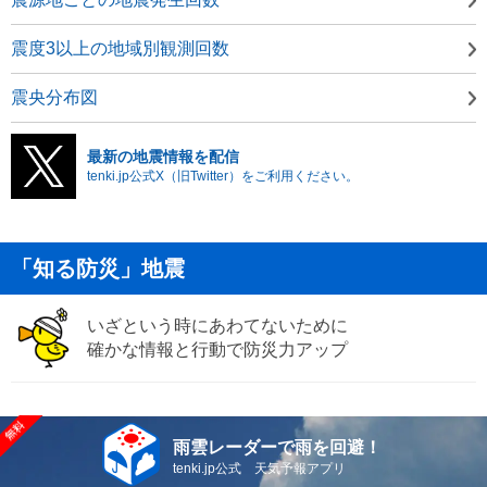
震度3以上の地域別観測回数
震央分布図
最新の地震情報を配信
tenki.jp公式X（旧Twitter）をご利用ください。
「知る防災」地震
いざという時にあわてないために
確かな情報と行動で防災力アップ
雨雲レーダーで雨を回避！
tenki.jp公式 天気予報アプリ