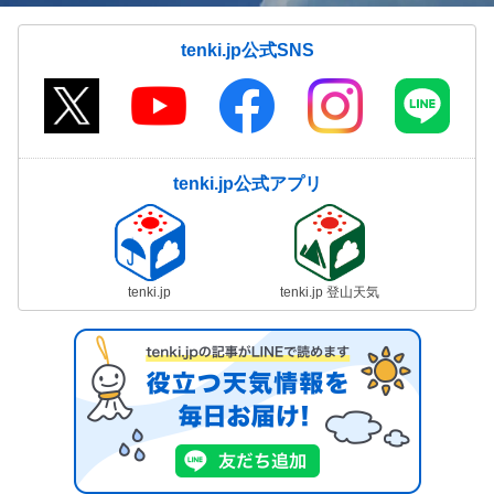
tenki.jp公式SNS
tenki.jp公式アプリ
tenki.jp
tenki.jp 登山天気