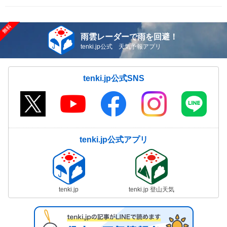
雨雲レーダーで雨を回避！
tenki.jp公式 天気予報アプリ
tenki.jp公式SNS
tenki.jp公式アプリ
tenki.jp
tenki.jp 登山天気