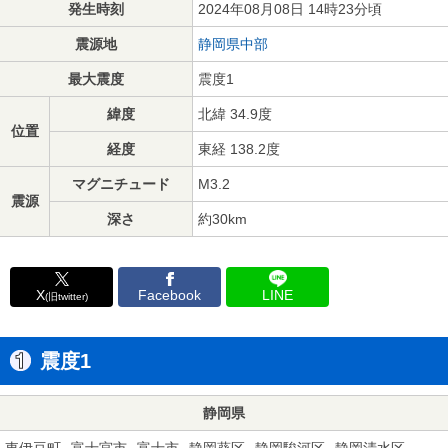
発生時刻
2024年08月08日 14時23分頃
震源地
静岡県中部
最大震度
震度1
緯度
北緯 34.9度
位置
経度
東経 138.2度
マグニチュード
M3.2
震源
深さ
約30km
X
Facebook
LINE
(旧twitter)
震度1
静岡県
東伊豆町
富士宮市
富士市
静岡葵区
静岡駿河区
静岡清水区