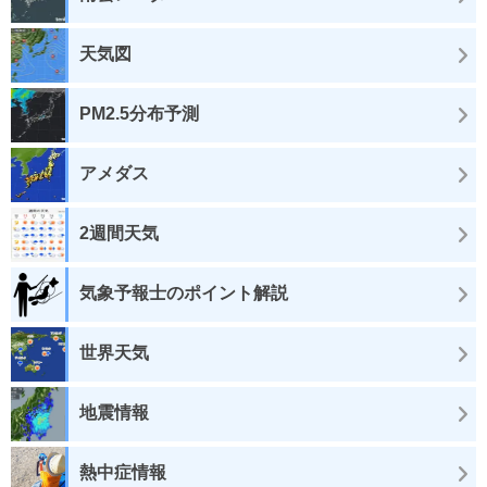
天気図
PM2.5分布予測
アメダス
2週間天気
気象予報士のポイント解説
世界天気
地震情報
熱中症情報