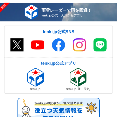
雨雲レーダーで雨を回避！
tenki.jp公式 天気予報アプリ
tenki.jp公式SNS
tenki.jp公式アプリ
tenki.jp
tenki.jp 登山天気