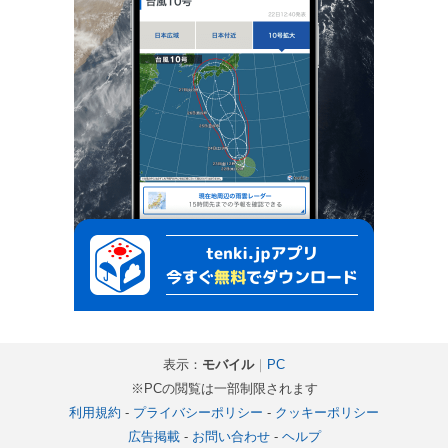
表示：
モバイル
｜
PC
※PCの閲覧は一部制限されます
利用規約
-
プライバシーポリシー
-
クッキーポリシー
広告掲載
-
お問い合わせ
-
ヘルプ