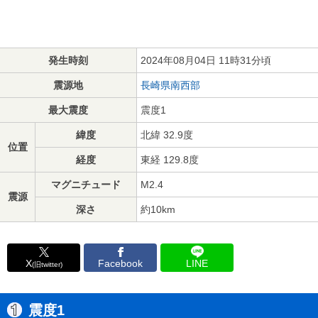
発生時刻
2024年08月04日 11時31分頃
震源地
長崎県南西部
最大震度
震度1
緯度
北緯 32.9度
位置
経度
東経 129.8度
マグニチュード
M2.4
震源
深さ
約10km
X
Facebook
LINE
(旧twitter)
震度1