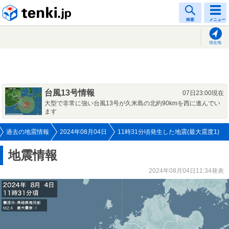
tenki.jp
検索
メニュー
現在地
台風13号情報
07日23:00現在
大型で非常に強い台風13号が久米島の北約90kmを西に進んでい
ます
過去の地震情報
2024年08月04日
11時31分頃発生した地震(最大震度1)
地震情報
2024年08月04日11:34発表