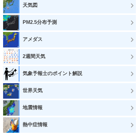
天気図
PM2.5分布予測
アメダス
2週間天気
気象予報士のポイント解説
世界天気
地震情報
熱中症情報